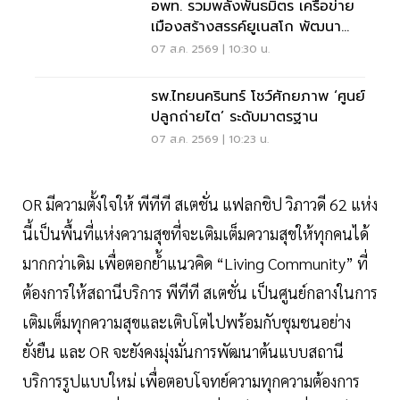
อพท. รวมพลังพันธมิตร เครือข่าย
เมืองสร้างสรรค์ยูเนสโก พัฒนา
เมืองอย่างยั่งยืน
07 ส.ค. 2569 | 10:30 น.
รพ.ไทยนครินทร์ โชว์ศักยภาพ ‘ศูนย์
ปลูกถ่ายไต’ ระดับมาตรฐาน
07 ส.ค. 2569 | 10:23 น.
OR มีความตั้งใจให้ พีทีที สเตชั่น แฟลกชิป วิภาวดี 62 แห่ง
นี้เป็นพื้นที่แห่งความสุขที่จะเติมเต็มความสุขให้ทุกคนได้
มากกว่าเดิม เพื่อตอกย้ำแนวคิด “Living Community” ที่
ต้องการให้สถานีบริการ พีทีที สเตชั่น เป็นศูนย์กลางในการ
เติมเต็มทุกความสุขและเติบโตไปพร้อมกับชุมชนอย่าง
ยั่งยืน และ OR จะยังคงมุ่งมั่นการพัฒนาต้นแบบสถานี
บริการรูปแบบใหม่ เพื่อตอบโจทย์ความทุกความต้องการ