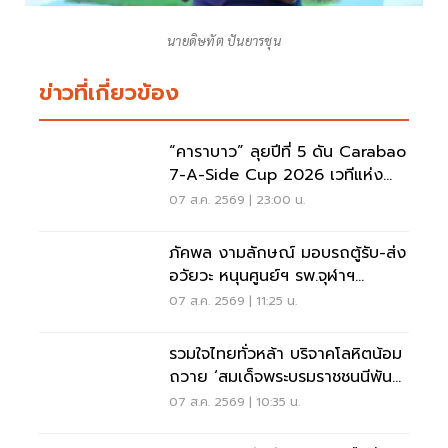
นายดิษทัต ปันยารชุน
ข่าวที่เกี่ยวข้อง
“คาราบาว” ลุยปีที่ 5 ดัน Carabao
7-A-Side Cup 2026 เวทีแห่ง
โอกาสของคนรักฟุตบอล
07 ส.ค. 2569 | 23:00 น.
ภัคพล งามลักษณ์ มอบรถตู้รับ-ส่ง
อวัยวะ หนุนศูนย์ฯ รพ.จุฬาฯ
สภากาชาดไทย
07 ส.ค. 2569 | 11:25 น.
รวมใจไทยทั่วหล้า บริจาคโลหิตน้อม
ถวาย ‘สมเด็จพระบรมราชชนนีพันปี
หลวง’
07 ส.ค. 2569 | 10:35 น.