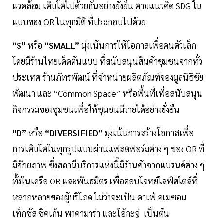
แวดล้อม เติบโตไปด้วยกันอย่างยั่งยืน ตามแนวคิด SDG ใน
แบบของ OR ในทุกมิติ ที่ประกอบไปด้วย
“S”
หรือ
“SMALL”
มุ่งเน้นการให้โอกาสเพื่อคนตัวเล็ก
โดยมีร้านไทยเด็ดต้นแบบ ที่สนับสนุนสินค้าชุมชนจากทั่ว
ประเทศ ร้านภัทรพัฒน์ ที่จำหน่ายผลิตภัณฑ์ของมูลนิธิชัย
พัฒนา และ “Common Space” หรือพื้นที่เพื่อสนับสนุน
กิจกรรมของชุมชนเพื่อให้ชุมชนมีรายได้อย่างยั่งยืน
“D”
หรือ
“DIVERSIFIED”
มุ่งเน้นการสร้างโอกาสเพื่อ
การเติบโตในทุกรูปแบบผ่านแฟลตฟอร์มต่าง ๆ ของ OR ที่
มีศักยภาพ ซึ่งสถานีบริการแห่งนี้มีร้านค้าจากแบรนด์ต่าง ๆ
ทั้งในเครือ OR และพันธมิตร เพื่อตอบโจทย์ไลฟ์สไตล์ที่
หลากหลายของผู้บริโภค ไม่ว่าจะเป็น คาเฟ่ อเมซอน
เท็กซัส ชิคเก้น พาคามาร่า และโอ้กะจู๋ เป็นต้น