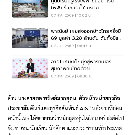
ศูนย์เรียนรู้โรงไฟฟ้าขนอม 'โรง
ไฟฟ้าเรือลอยน้ำ' มรดก
อุตสาหกรรมแลนด์มาร์กชุมชน
07 ส.ค. 2569 | 10:02 น.
พาณิชย์ เผยส่งออกข้าวไทยครึ่งปี
69 มูลค่า 3.28 ล้านตัน ดันทั้งปีแตะ
7 ล้านตัน
07 ส.ค. 2569 | 08:43 น.
อายิโนะโมะโต๊ะ มุ่งสู่พาร์ทเนอร์
สุขภาพคนไทยด้วย
AminoScience
07 ส.ค. 2569 | 08:30 น.
ด้าน
นางสายชล ทรัพย์มากอุดม หัวหน้าหน่วยธุรกิจ
ประชาสัมพันธ์และธุรกิจสัมพันธ์ AIS
“หลังจากที่ก่อน
หน้านี้ AIS ได้ขยายผลนำหลักสูตรอุ่นใจไซเบอร์ ส่งต่อไป
ยังเยาวชน นักเรียน นักศึกษาและประชาชนทั่วประเทศ