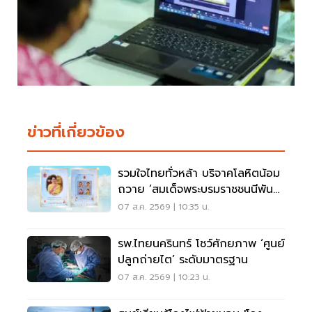
ข่าวที่เกี่ยวข้อง
รวมใจไทยทั่วหล้า บริจาคโลหิตน้อม
ถวาย ‘สมเด็จพระบรมราชชนนีพันปี
หลวง’
07 ส.ค. 2569 | 10:35 น.
รพ.ไทยนครินทร์ โชว์ศักยภาพ ‘ศูนย์
ปลูกถ่ายไต’ ระดับมาตรฐาน
07 ส.ค. 2569 | 10:23 น.