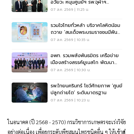
อวัยวะ หนุนศูนย์ฯ รพ.จุฬาฯ
สภากาชาดไทย
07 ส.ค. 2569 | 11:25 น.
รวมใจไทยทั่วหล้า บริจาคโลหิตน้อม
ถวาย ‘สมเด็จพระบรมราชชนนีพันปี
หลวง’
07 ส.ค. 2569 | 10:35 น.
อพท. รวมพลังพันธมิตร เครือข่าย
เมืองสร้างสรรค์ยูเนสโก พัฒนา
เมืองอย่างยั่งยืน
07 ส.ค. 2569 | 10:30 น.
รพ.ไทยนครินทร์ โชว์ศักยภาพ ‘ศูนย์
ปลูกถ่ายไต’ ระดับมาตรฐาน
07 ส.ค. 2569 | 10:23 น.
ในอนาคต (ปี 2568 - 2570) กรมวิชาการเกษตรจะเร่งวิจัย
อย่างต่อเนื่อง เพื่อยกระดับพืชสมุนไพรชนิดอื่น ๆ ให้เข้า
สู่