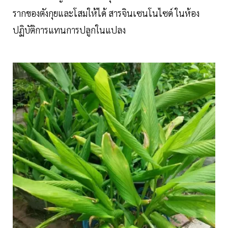
รากของตังกุยและโสมให้ได้ สารจินเซนโนไซด์ ในห้อง
ปฏิบัติการแทนการปลูกในแปลง