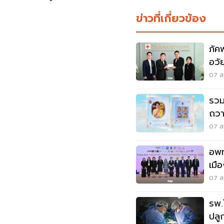
ข่าวที่เกี่ยวข้อง
ภัค
อวั
สภ
07 ส.
รวม
ถวา
หล
07 ส.
อพท
เมื
เมือ
07 ส.
รพ.
ปลู