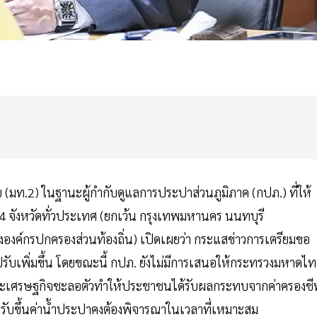
 (มท.2) ในฐานะผู้กำกับดูแลการประปาส่วนภูมิภาค (กปภ.) ที่ให้
4 จังหวัดทั่วประเทศ (ยกเว้น กรุงเทพมหานคร นนทบุรี
งค์กรปกครองส่วนท้องถิ่น) เปิดเผยว่า กระแสข่าวการเตรียมขอ
ปรับเพิ่มขึ้น โดยขณะนี้ กปภ. ยังไม่มีการเสนอให้กระทรวงมหาดไ
ภาวะเศรษฐกิจชะลอตัวทำให้ประชาชนได้รับผลกระทบจากค่าครองชี
รปรับขึ้นค่าน้ำประปาคงต้องพิจารณาในเวลาที่เหมาะสม