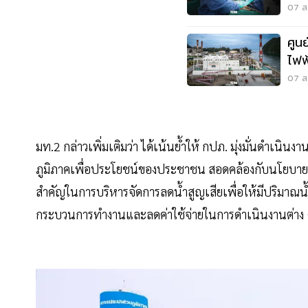
07 ส.
ศูน
ไฟฟ
แลน
07 ส.
มท.2 กล่าวเพิ่มเติมว่า ได้เน้นย้ำให้ กปภ. มุ่งมั่นดำเน
ภูมิภาคเพื่อประโยชน์ของประชาชน สอดคล้องกับนโยบาย
สำคัญในการบริหารจัดการลดน้ำสูญเสียเพื่อให้มีปริมาณน
กระบวนการทำงานและลดค่าใช้จ่ายในการดำเนินงานต่าง ๆ ซึ