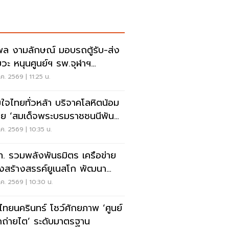
พล งามลักษณ์ มอบรถตู้รับ-ส่ง
ยวะ หนุนศูนย์ฯ รพ.จุฬาฯ
ากาชาดไทย
ค. 2569 | 11:25 น.
ใจไทยทั่วหล้า บริจาคโลหิตน้อม
ย ‘สมเด็จพระบรมราชชนนีพันปี
วง’
ค. 2569 | 10:35 น.
. รวมพลังพันธมิตร เครือข่าย
องสร้างสรรค์ยูเนสโก พัฒนา
งอย่างยั่งยืน
ค. 2569 | 10:30 น.
ไทยนครินทร์ โชว์ศักยภาพ ‘ศูนย์
กถ่ายไต’ ระดับมาตรฐาน