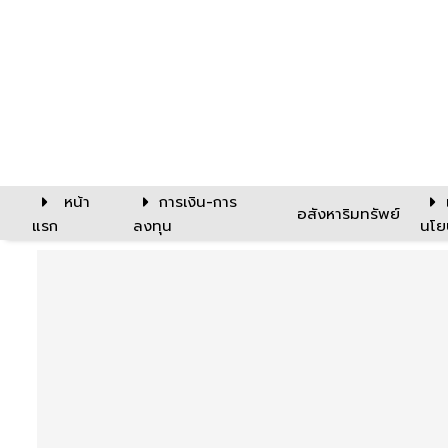
หน้า
การเงิน-การ
อสังหาริมทรัพย์
แรก
ลงทุน
นโย