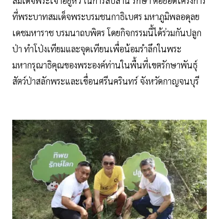
สมเด็จพระเจ้าอยู่หัว ในการสืบสาน รักษา ต่อยอดโครงการ
ที่พระบาทสมเด็จพระบรมชนกาธิเบศร มหาภูมิพลอดุลย
เดชมหาราช บรมนาถบพิตร โดยกิจกรรมนี้ได้ร่วมกันปลูก
ป่า ทำโป่งเทียมและจุดเทียนเพื่อน้อมรำลึกในพระ
มหากรุณาธิคุณของพระองค์ท่านในพื้นที่เขตรักษาพันธุ์
สัตว์ป่าสลักพระและเขื่อนศรีนครินทร์ จังหวัดกาญจนบุรี