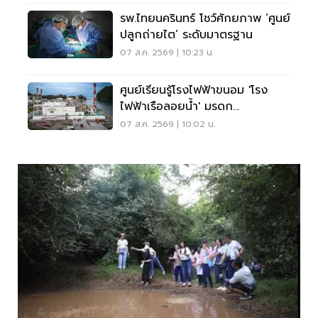
รพ.ไทยนครินทร์ โชว์ศักยภาพ ‘ศูนย์
ปลูกถ่ายไต’ ระดับมาตรฐาน
07 ส.ค. 2569 | 10:23 น.
ศูนย์เรียนรู้โรงไฟฟ้าขนอม 'โรง
ไฟฟ้าเรือลอยน้ำ' มรดก
อุตสาหกรรมแลนด์มาร์กชุมชน
07 ส.ค. 2569 | 10:02 น.