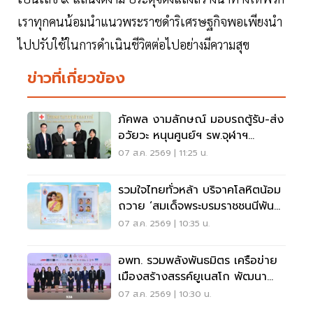
เราทุกคนน้อมนำแนวพระราชดำริเศรษฐกิจพอเพียงนำ
ไปปรับใช้ในการดำเนินชีวิตต่อไปอย่างมีความสุข
ข่าวที่เกี่ยวข้อง
ภัคพล งามลักษณ์ มอบรถตู้รับ-ส่ง
อวัยวะ หนุนศูนย์ฯ รพ.จุฬาฯ
สภากาชาดไทย
07 ส.ค. 2569 | 11:25 น.
รวมใจไทยทั่วหล้า บริจาคโลหิตน้อม
ถวาย ‘สมเด็จพระบรมราชชนนีพันปี
หลวง’
07 ส.ค. 2569 | 10:35 น.
อพท. รวมพลังพันธมิตร เครือข่าย
เมืองสร้างสรรค์ยูเนสโก พัฒนา
เมืองอย่างยั่งยืน
07 ส.ค. 2569 | 10:30 น.