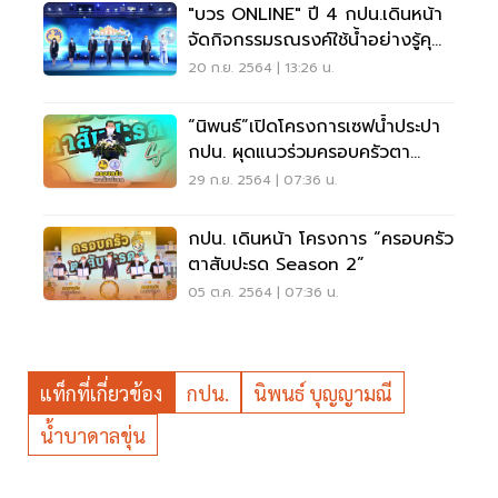
"บวร ONLINE" ปี 4 กปน.เดินหน้า
จัดกิจกรรมรณรงค์ใช้น้ำอย่างรู้คุณ
ค่า
20 ก.ย. 2564 | 13:26 น.
“นิพนธ์”เปิดโครงการเซฟน้ำประปา
กปน. ผุดแนวร่วมครอบครัวตา
สับปะรด ซีซั่น 2
29 ก.ย. 2564 | 07:36 น.
กปน. เดินหน้า โครงการ “ครอบครัว
ตาสับปะรด Season 2”
05 ต.ค. 2564 | 07:36 น.
แท็กที่เกี่ยวข้อง
กปน.
นิพนธ์ บุญญามณี
น้ำบาดาลขุ่น