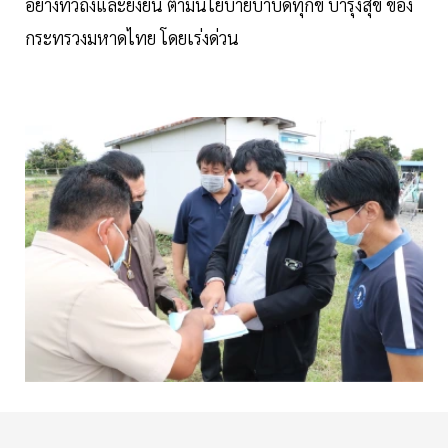
อย่างทั่วถึงและยั่งยืน ตามนโยบายบำบัดทุกข์ บำรุงสุข ของ
กระทรวงมหาดไทย โดยเร่งด่วน