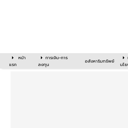
หน้า
การเงิน-การ
อสังหาริมทรัพย์
แรก
ลงทุน
นโย