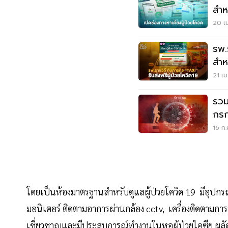
สำหร
20 เม
รพ.
สำหร
วิด
21 เม
รวม
กรก
16 ก.
โดยเป็นห้องมาตรฐานสำหรับดูแลผู้ป่วยโควิด 19 มีอุปกร
มอนิเตอร์ ติดตามอาการผ่านกล้อง cctv, เครื่องติดตามก
เชี่ยวชาญและมีประสบการณ์ทำงานในหอผู้ป่วยไอซียู ผลัด