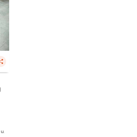
ม
 น.