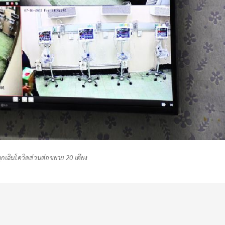
งฉุกเฉินโควิดส่วนต่อขยาย 20 เตียง