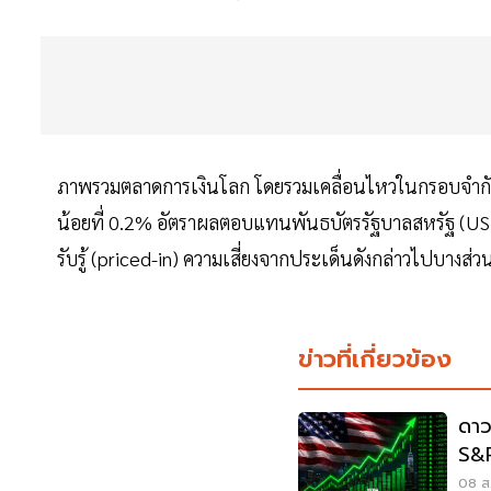
ภาพรวมตลาดการเงินโลก โดยรวมเคลื่อนไหวในกรอบจำกัด โ
น้อยที่ 0.2% อัตราผลตอบแทนพันธบัตรรัฐบาลสหรัฐ (US T
รับรู้ (priced-in) ความเสี่ยงจากประเด็นดังกล่าวไปบางส่ว
ข่าวที่เกี่ยวข้อง
ดาว
S&P
กัง
08 ส.