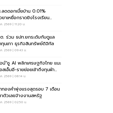
.ลดดอกเบี้ยบ้าน 0.01%
ยวยาเหยื่อกราดยิงโรงเรียน
นทบุรี
ค. 2569 | 11:20 น.
.ต. ร่วม ธปท.ยกระดับกับดูแล
ทุนเทา ธุรกิจสินทรัพย์ดิจิทัล
ค. 2569 | 09:43 น.
วัจน์”ชู AI พลิกเศรษฐกิจไทย แนะ
อสเอ็มอี-รายย่อยเข้าถึงทุนฝ่า
ฤต
ค. 2569 | 08:14 น.
าทองคำพุ่งแรงสุดรอบ 7 เดือน
ตาตัวเลขจ้างงานสหรัฐ
ค. 2569 | 02:50 น.