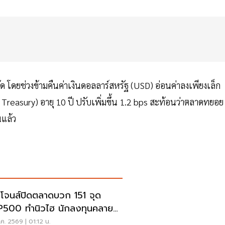
ดยช่วงข้ามคืนค่าเงินดอลลาร์สหรัฐ (USD) อ่อนค่าลงเพียงเล็ก
reasury) อายุ 10 ปี ปรับเพิ่มขึ้น 1.2 bps สะท้อนว่าตลาดทยอย
นแล้ว
โจนส์ปิดตลาดบวก 151 จุด
500 ทำนิวไฮ นักลงทุนคลาย
วลเฟดขึ้นดอกเบี้ย
ค. 2569 | 01:12 น.