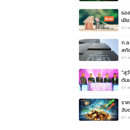
ธอส
เยี
จ.น
07 ส.
ก.ล
สกัด
07 ส.
“สุ
ดันเ
วิก
07 ส.
ราค
จับ
07 ส.