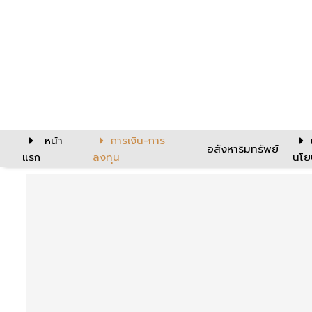
หน้า
การเงิน-การ
อสังหาริมทรัพย์
แรก
ลงทุน
นโย