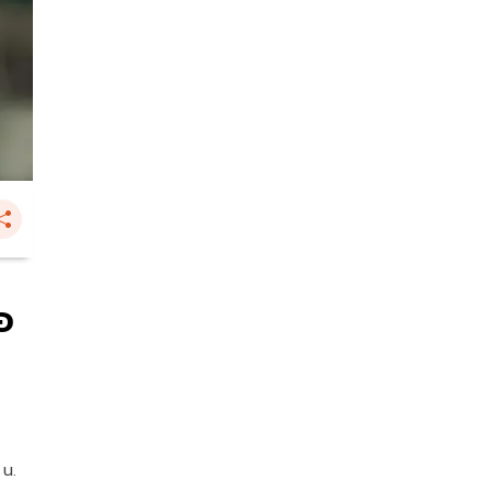
อ
 น.