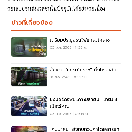
ต่อระบบขนส่งมวลชนในปัจจุบันได้อย่างต่อเนื่อง
ข่าวที่เกี่ยวข้อง
เตรียมประมูลรถไฟแทรมโคราช
05 มี.ค. 2563 | 11:38 น.
อัปเดต "แทรมโคราช" ถึงไหนแล้ว
31 ส.ค. 2563 | 09:17 น.
ชงบอร์ดรฟม.เคาะปลายปี ‘แทรม’3
เมืองใหญ่
03 ก.ย. 2563 | 09:19 น.
"คมนาคม" สั่งทบทวนค่าโดยสารแท