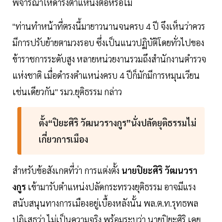
พิจารณาให้ดำรงตำแหน่งต่อหรือไม่
"ท่านทำหน้าที่ตรงนี้มายาวนานจนครบ 4 ปี จึงเห็นว่าควร
มีการปรับย้ายตามวงรอบ ซึ่งเป็นแนวปฏิบัติโดยทั่วไปของ
ข้าราชการระดับสูง หลายหน่วยงานรวมถึงสำนักงานตำรวจ
แห่งชาติ เมื่อดำรงตำแหน่งครบ 4 ปีก็มักมีการหมุนเวียน
เช่นเดียวกัน" รมว.ยุติธรรม กล่าว
ตั้ง“ปิยะศิริ วัฒนวรางกูร”นั่งปลัดยุติธรรมไม่
เกี่ยวการเมือง
สำหรับข้อสังเกตที่ว่า การแต่งตั้ง
นายปิยะศิริ วัฒนวรา
งกูร
เข้ามารับตำแหน่งปลัดกระทรวงยุติธรรม อาจมีแรง
สนับสนุนทางการเมืองอยู่เบื้องหลังนั้น พล.ต.ท.รุทธพล
ปฏิเสธว่า ไม่เป็นความจริง พร้อมระบุว่า นายปิยะศิริ เคย