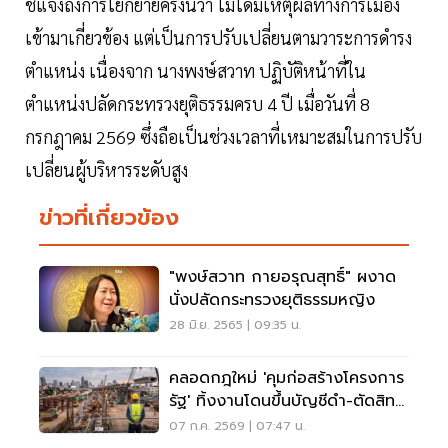
ชี้แจงถึงการโยกย้ายครั้งนี้ว่า ไม่ได้มีเหตุผลทางการเมือง
เข้ามาเกี่ยวข้อง แต่เป็นการปรับเปลี่ยนตามวาระการดำรง
ตำแหน่ง เนื่องจาก นางพงษ์สวาท ปฏิบัติหน้าที่ใน
ตำแหน่งปลัดกระทรวงยุติธรรมครบ 4 ปี เมื่อวันที่ 8
กรกฎาคม 2569 ซึ่งถือเป็นช่วงเวลาที่เหมาะสมในการปรับ
เปลี่ยนผู้บริหารระดับสูง
ข่าวที่เกี่ยวข้อง
"พงษ์สวาท กายอรุณสุทธิ์" ผงาด
นั่งปลัดกระทรวงยุติธรรมหญิง
28 มิ.ย. 2565 | 09:35 น.
คลอดกฎใหม่ 'คุมก่อสร้างโครงการ
รัฐ' ทิ้งงานโดนขึ้นบัญชีดำ-ตัดสิทธิ์
10 ปี
07 ก.ค. 2569 | 07:47 น.