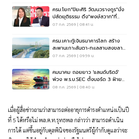
ครม.โยก"ปิยะศิริ วัฒนวรางกูร"นั่ง
ปลัดยุติธรรม ดึง"พงษ์สวาท"ที่
ปรึกษานายกฯ
07 ก.ค. 2569 | 08:41 น.
ครม.เคาะกู้เงินธนาคารโลก สร้าง
สะพานเกาะลันตา-ทะเลสาบสงขลา
4.6 พันล้าน
07 ก.ค. 2569 | 09:59 น.
คมนาคม ถอยยาว 'แลนด์บริดจ์'
พ่วง พ.ร.บ.SEC ตั้งบอร์ด 3 ฝ่าย
หวัง 1 ปีจบ
08 ก.ค. 2569 | 08:40 น.
เมื่อผู้สื่อข่าวถามว่าสามารถต่ออายุการดำรงตำแหน่งเป็นปี
ที่ 5 ได้หรือไม่ พล.ต.ท.รุทธพล กล่าวว่า สามารถดำเนิน
การได้ แต่ขึ้นอยู่กับดุลพินิจของรัฐมนตรีผู้กำกับดูแลว่าจะ