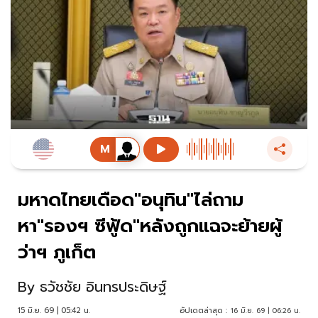
มหาดไทยเดือด"อนุทิน"ไล่ถาม
หา"รองฯ ซีฟู้ด"หลังถูกแฉจะย้ายผู้
ว่าฯ ภูเก็ต
By
ธวัชชัย อินทรประดิษฐ์
15 มิ.ย. 69 | 05:42 น.
อัปเดตล่าสุด :
16 มิ.ย. 69 | 06:26 น.