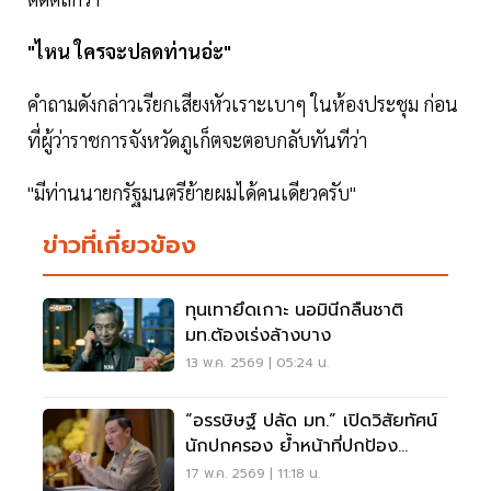
"ไหน ใครจะปลดท่านอ่ะ"
คำถามดังกล่าวเรียกเสียงหัวเราะเบาๆ ในห้องประชุม ก่อน
ที่ผู้ว่าราชการจังหวัดภูเก็ตจะตอบกลับทันทีว่า
"มีท่านนายกรัฐมนตรีย้ายผมได้คนเดียวครับ"
ข่าวที่เกี่ยวข้อง
ทุนเทายึดเกาะ นอมินีกลืนชาติ
มท.ต้องเร่งล้างบาง
13 พ.ค. 2569 | 05:24 น.
“อรรษิษฐ์ ปลัด มท.” เปิดวิสัยทัศน์
นักปกครอง ย้ำหน้าที่ปกป้อง
ประชาชน
17 พ.ค. 2569 | 11:18 น.