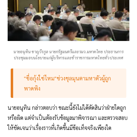
นายอนุทิน ชาญวีรกูล นายกรัฐมนตรีและรมว.มหาดไทย ประธานการ
ประชุมมอบนโยบายแก่ผู้บริหารและข้าราชการมหาดไทยทั่วประเทศ
"ชื่อกุ้งใช่ไหม"ช่วงชุลมุนตามหาตัวผู้ถูก
พาดพิง
นายอนุทิน กล่าวตอบว่า ขณะนี้ยังไม่ได้ตัดสินว่าฝ่ายใดถูก
หรือผิด แต่จำเป็นต้องรับข้อมูลมาพิจารณา และตรวจสอบ
ให้ชัดเจนว่าเรื่องราวที่เกิดขึ้นมีข้อเท็จจริงเพียงใด