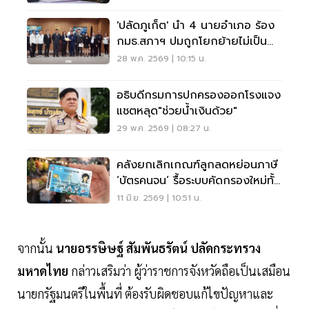
'ปลัดภูเก็ต' นำ 4 นายอำเภอ ร้อง
กมธ.สภาฯ ปมถูกโยกย้ายไม่เป็น
ธรรม
28 พ.ค. 2569 | 10:15 น.
อธิบดีกรมการปกครองออกโรงแจง
แชตหลุด"ช่วยน้ำเงินด้วย"
29 พ.ค. 2569 | 08:27 น.
คลังยกเลิกเกณฑ์ลูกลดหย่อนภาษี
‘บัตรคนจน’ รื้อระบบคัดกรองใหม่ทั้ง
ชุด
11 มิ.ย. 2569 | 10:51 น.
จากนั้น
นายอรรษิษฐ์ สัมพันธรัตน์ ปลัดกระทรวง
มหาดไทย
กล่าวเสริมว่า ผู้ว่าราชการจังหวัดถือเป็นเสมือน
นายกรัฐมนตรีในพื้นที่ ต้องรับผิดชอบแก้ไขปัญหาและ