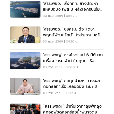
‘สรรเพชญ’ สั่งกทท. สางปัญหา
แหลมฉบัง เฟส 3 หลังเอกชนเรียก
ค่าเสียหาย 4 พันล้าน
30 เม.ย. 2569 | 08:32 น.
‘สรรเพชญ’ ชงครม. ดึง ‘เดชา
พฤกษ์พัฒนรักษ์’ นั่งประธานบอร์ด
กทท.คนใหม่
30 เม.ย. 2569 | 09:10 น.
'สรรเพชญ' กางโรดแมป 6 มิติ ยก
เครื่อง 'กรมเจ้าท่า' ปลุกท่าเรือ
สำราญสายใต้
02 พ.ค. 2569 | 07:00 น.
'สรรเพชญ' ถกทุกฝ่ายหาทางออก
ถมทะเลท่าเรือแหลมฉบัง ระยะ 3
07 พ.ค. 2569 | 13:39 น.
“สรรเพชญ” นำทีมเจ้าท่าลุยพัทลุง
คิกออฟขุดลอกร่องน้ำพนางตุง