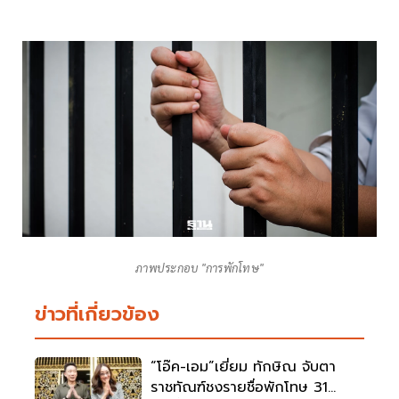
ภาพประกอบ "การพักโทษ"
ข่าวที่เกี่ยวข้อง
“โอ๊ค-เอม”เยี่ยม ทักษิณ จับตา
ราชทัณฑ์ชงรายชื่อพักโทษ 31