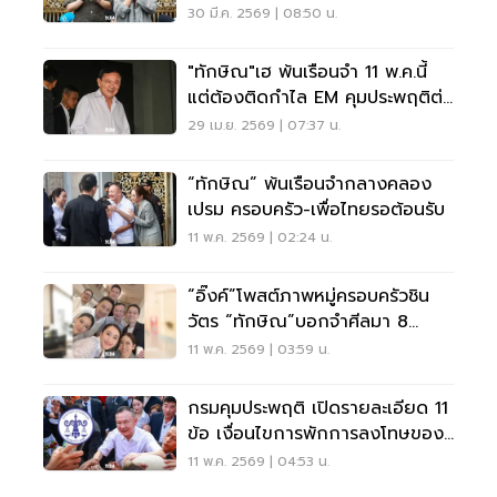
มี.ค.นี้
30 มี.ค. 2569 | 08:50 น.
"ทักษิณ"เฮ พ้นเรือนจำ 11 พ.ค.นี้
แต่ต้องติดกำไล EM คุมประพฤติต่อ
4 เดือน
29 เม.ย. 2569 | 07:37 น.
“ทักษิณ” พ้นเรือนจำกลางคลอง
เปรม ครอบครัว-เพื่อไทยรอต้อนรับ
11 พ.ค. 2569 | 02:24 น.
“อิ๊งค์”โพสต์ภาพหมู่ครอบครัวชิน
วัตร “ทักษิณ”บอกจำศีลมา 8
เดือน
11 พ.ค. 2569 | 03:59 น.
กรมคุมประพฤติ เปิดรายละเอียด 11
ข้อ เงื่อนไขการพักการลงโทษของ
“ทักษิณ ชินวัตร” อดีตนายกฯ
11 พ.ค. 2569 | 04:53 น.