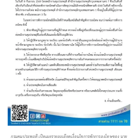
กรมคุมประพฤติ เปิดเผยรายละเอียดเงื่อนไขการพักการลงโทษของ นาย