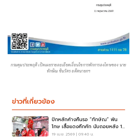
กรมคุมประพฤติ เปิดเผยรายละเอียดเงื่อนไขการพักการลงโทษของ นาย
ทักษิณ ชินวัตร อดีตนายกฯ
ข่าวที่เกี่ยวข้อง
ปักหลักค้างคืนรอ “ทักษิณ” พ้น
โทษ เสื้อแดงคึกคัก นับถอยหลัง 11
พ.ค.
19 เม.ย. 2569 | 09:40 น.