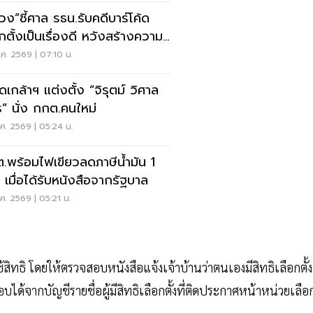
วง”ชี้ศาล รธน.รับคดีบาร์โค้ด
อกตั้งเป็นเรื่องดี หวังสร้างความ
เจน
.ค. 2569 | 07:10 น.
ดเกล้าฯ แต่งตั้ง “จิรุตม์ วิศาล
ร” นั่ง กกต.คนใหม่
.ค. 2569 | 05:24 น.
.พร้อมไฟเขียวลดภาษีน้ำมัน 1
 เมื่อได้รับหนังสือจากรัฐบาล
.ค. 2569 | 05:21 น.
้สิทธิ โดยให้ตรวจสอบหนังสือแจ้งเจ้าบ้านว่าตนเองมีสิทธิเลือกตั้ง
ได้จากบัญชีรายชื่อผู้มีสิทธิเลือกตั้งที่ติดประกาศหน้าหน่วยเลือ