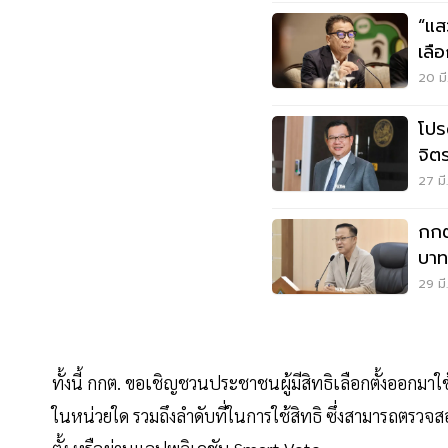
“แส
เลื
ชัด
20 มี
โปร
จิต
27 มี
กกต
บาท
29 มี
ทั้งนี้ กกต. ขอเชิญชวนประชาชนผู้มีสิทธิเลือกตั้งออกมาใช
ในหน่วยใด รวมถึงลำดับที่ในการใช้สิทธิ ซึ่งสามารถตรวจสอบ