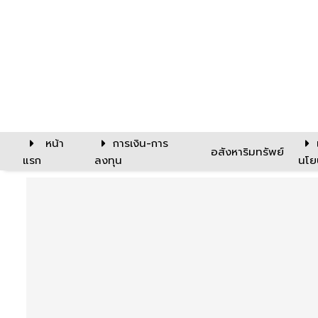
หน้า
การเงิน-การ
อสังหาริมทรัพย์
แรก
ลงทุน
นโย