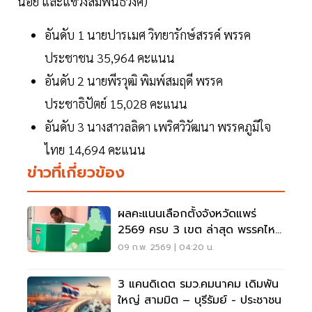
น้อย และแขวงสัมพันธวงศ์)
อันดับ 1 นายปารเมศ วิทยารักษ์สรรค์ พรรค
ประชาชน 35,964 คะแนน
อันดับ 2 นายพีรวุฒิ พิมพ์สมฤดี พรรค
ประชาธิปัตย์ 15,028 คะแนน
อันดับ 3 นางสาวลลิดา เพริศวิวัฒนา พรรคภูมิใจ
ไทย 14,694 คะแนน
ข่าวที่เกี่ยวข้อง
ผลคะแนนเลือกตั้งจังหวัดแพร่
2569 ครบ 3 เขต ล่าสุด พรรคไหน
มีลุ้น
09 ก.พ. 2569 | 04:20 น.
3 แคนดิเดต รมว.คมนาคม เดิมพัน
ใหญ่ สามมิต – บุรีรัมย์ - ประชาชน