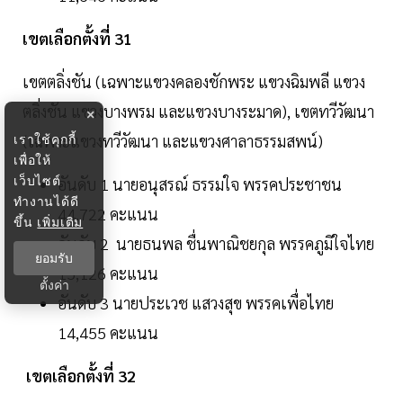
เขตเลือกตั้งที่ 31
เขตตลิ่งชัน (เฉพาะแขวงคลองชักพระ แขวงฉิมพลี แขวง
ตลิ่งชัน แขวงบางพรม และแขวงบางระมาด), เขตทวีวัฒนา
×
เราใช้คุกกี้
(เฉพาะแขวงทวีวัฒนา และแขวงศาลาธรรมสพน์)
เพื่อให้
เว็บไซต์
อันดับ 1 นายอนุสรณ์ ธรรมใจ พรรคประชาชน
ทำงานได้ดี
44,722 คะแนน
ขึ้น
เพิ่มเติม
อันดับ 2 นายธนพล ชื่นพาณิชยกุล พรรคภูมิใจไทย
ยอมรับ
15,126 คะแนน
ตั้งค่า
อันดับ 3 นายประเวช แสวงสุข พรรคเพื่อไทย
14,455 คะแนน
เขตเลือกตั้งที่ 32