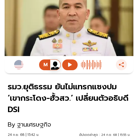
รมว.ยุติธรรม ยันไม่แทรกแซงปม
‘เขากระโดง-ฮั้วสว.’ เปลี่ยนตัวอธิบดี
DSI
By
ฐานเศรษฐกิจ
24 ก.ย. 68 | 15:42 น.
อัปเดตล่าสุด :
24 ก.ย. 68 | 15:55 น.