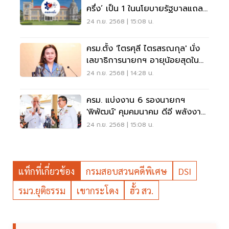
ครึ่ง’ เป็น 1 ในนโยบายรัฐบาลแถลง
ต่อสภาฯ
24 ก.ย. 2568 | 15:08 น.
ครม.ตั้ง 'ไตรศุลี ไตรสรณกุล' นั่ง
เลขาธิการนายกฯ อายุน้อยสุดใน
ประวัติศาสตร์
24 ก.ย. 2568 | 14:28 น.
ครม. แบ่งงาน​ 6 รองนายกฯ
'พิพัฒน์' คุมคมนาคม ดีอี พลังงาน
'เอกนิติ' ดูคลัง พาณิชย์
24 ก.ย. 2568 | 15:08 น.
แท็กที่เกี่ยวข้อง
กรมสอบสวนคดีพิเศษ
DSI
รมว.ยุติธรรม
เขากระโดง
ฮั้ว สว.