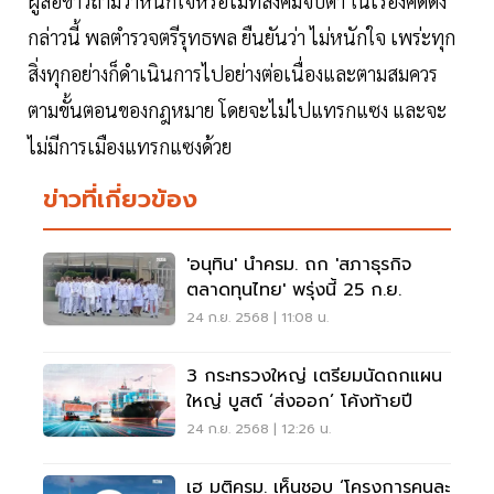
ผู้สื่อข่าวถามว่าหนักใจหรือไม่ที่สังคมจับตา ในเรื่องคดีดัง
กล่าวนี้ พลตำรวจตรีรุทธพล ยืนยันว่า ไม่หนักใจ เพร่ะทุก
สิ่งทุกอย่างก็ดำเนินการไปอย่างต่อเนื่องและตามสมควร
ตามขั้นตอนของกฎหมาย โดยจะไม่ไปแทรกแซง และจะ
ไม่มีการเมืองแทรกแซงด้วย
ข่าวที่เกี่ยวข้อง
'อนุทิน' นำครม. ถก 'สภาธุรกิจ
ตลาดทุนไทย' พรุ่งนี้ 25 ก.ย.
24 ก.ย. 2568 | 11:08 น.
3 กระทรวงใหญ่ เตรียมนัดถกแผน
ใหญ่ บูสต์ ‘ส่งออก’ โค้งท้ายปี
24 ก.ย. 2568 | 12:26 น.
เฮ มติครม. เห็นชอบ ‘โครงการคนละ