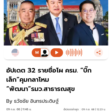
อัปเดต 32 รายชื่อโผ ครม. “บิ๊ก
เล็ก”คุมกลาโหม
“พัฒนา”รมว.สาธารณสุข
By
ธวัชชัย อินทรประดิษฐ์
09 ก.ย. 68 | 11:48 น.
อัปเดตล่าสุด :
09 ก.ย. 68 | 12:23 น.