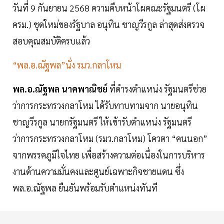
วันที่ 9 กันยายน 2568 ความคืบหน้าโผคณะรัฐมนตรี (โผ
ครม.) ชุดใหม่ของรัฐบาล อนุทิน ชาญวีรกูล ล่าสุดส่งตรวจ
สอบคุณสมบัติครบแล้ว
“พล.อ.ณัฐพล”นั่ง รมว.กลาโหม
พล.อ.ณัฐพล นาคพาณิชย์
ที่ดำรงตำแหน่ง รัฐมนตรีช่วย
ว่าการกระทรวงกลาโหม ได้รับทาบทามจาก นายอนุทิน
ชาญวีรกูล นายกรัฐมนตรี ให้เข้ารับตำแหน่ง รัฐมนตรี
ว่าการกระทรวงกลาโหม (รมว.กลาโหม) โควตา “คนนอก”
จากพรรคภูมิใจไทย เพื่อสร้างความต่อเนื่องในการบริหาร
งานด้านความมั่นคงและศูนย์เฉพาะกิจชายแดน ซึ่ง
พล.อ.ณัฐพล ยืนยันพร้อมรับตำแหน่งทันที