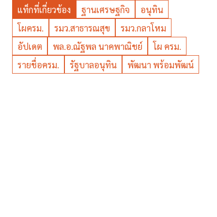
แท็กที่เกี่ยวข้อง
ฐานเศรษฐกิจ
อนุทิน
โผครม.
รมว.สาธารณสุข
รมว.กลาโหม
อัปเดต
พล.อ.ณัฐพล นาคพาณิชย์
โผ ครม.
รายชื่อครม.
รัฐบาลอนุทิน
พัฒนา พร้อมพัฒน์