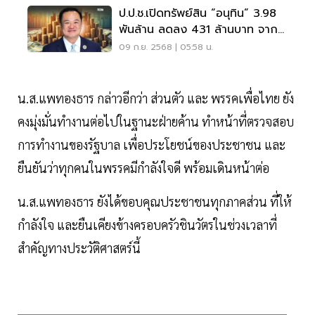
ป.ป.ช.เปิดทรัพย์สิน “อนุทิน” 3.98
พันล้าน ลดลง 431 ล้านบาท จากปี
66
09 ก.ย. 2568 | 05:58 น.
น.ส.แพทองธาร กล่าวอีกว่า ส่วนตัว และ พรรคเพื่อไทย ยัง
คงมุ่งมั่นทำงานต่อไปในฐานะฝ่ายค้าน ทำหน้าที่ตรวจสอบ
การทำงานของรัฐบาล เพื่อประโยชน์ของประชาชน และ
ยืนยันว่าทุกคนในพรรคมีกำลังใจดี พร้อมเดินหน้าต่อ
น.ส.แพทองธาร ยังได้ขอบคุณประชาชนทุกภาคส่วน ที่ให้
กำลังใจ และยืนเคียงข้างครอบครัวชินวัตรในช่วงเวลาที่
สำคัญทางประวัติศาสตร์นี้