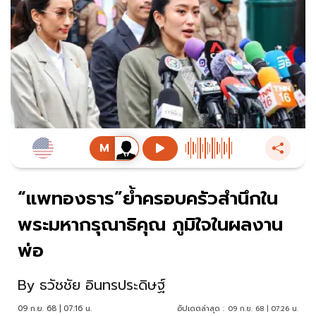
“แพทองธาร”ย้ำครอบครัวสำนึกใน
พระมหากรุณาธิคุณ ภูมิใจในผลงาน
พ่อ
By
ธวัชชัย อินทรประดิษฐ์
09 ก.ย. 68 | 07:16 น.
อัปเดตล่าสุด :
09 ก.ย. 68 | 07:26 น.