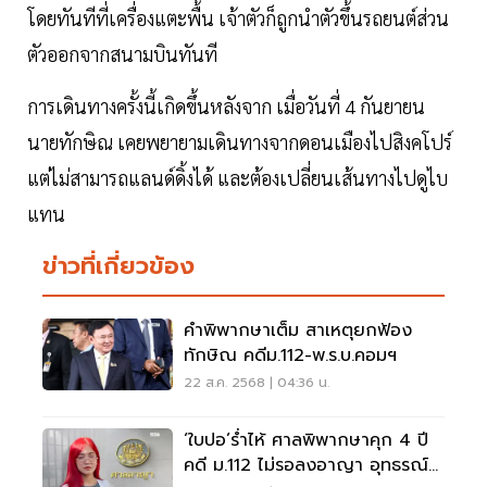
โดยทันทีที่เครื่องแตะพื้น เจ้าตัวก็ถูกนำตัวขึ้นรถยนต์ส่วน
ตัวออกจากสนามบินทันที
การเดินทางครั้งนี้เกิดขึ้นหลังจาก เมื่อวันที่ 4 กันยายน
นายทักษิณ เคยพยายามเดินทางจากดอนเมืองไปสิงคโปร์
แต่ไม่สามารถแลนด์ดิ้งได้ และต้องเปลี่ยนเส้นทางไปดูไบ
แทน
ข่าวที่เกี่ยวข้อง
คำพิพากษาเต็ม สาเหตุยกฟ้อง
ทักษิณ คดีม.112-พ.ร.บ.คอมฯ
22 ส.ค. 2568 | 04:36 น.
‘ใบปอ’ร่ำไห้ ศาลพิพากษาคุก 4 ปี
คดี ม.112 ไม่รอลงอาญา อุทธรณ์สู้