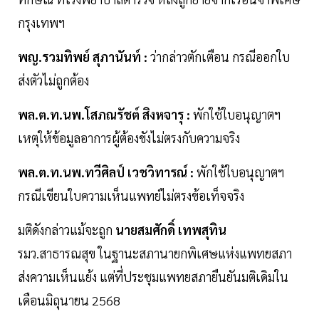
กรุงเทพฯ
พญ.รวมทิพย์ สุภานันท์ :
ว่ากล่าวตักเตือน กรณีออกใบ
ส่งตัวไม่ถูกต้อง
พล.ต.ท.นพ.โสภณรัชต์ สิงหจารุ
:
พักใช้ใบอนุญาตฯ
เหตุให้ข้อมูลอาการผู้ต้องขังไม่ตรงกับความจริง
พล.ต.ท.นพ.ทวีศิลป์ เวชวิทารณ์ :
พักใช้ใบอนุญาตฯ
กรณีเขียนใบความเห็นแพทย์ไม่ตรงข้อเท็จจริง
มติดังกล่าวแม้จะถูก
นายสมศักดิ์ เทพสุทิน
รมว.สาธารณสุข ในฐานะสภานายกพิเศษแห่งแพทยสภา
ส่งความเห็นแย้ง แต่ที่ประชุมแพทยสภายืนยันมติเดิมใน
เดือนมิถุนายน 2568