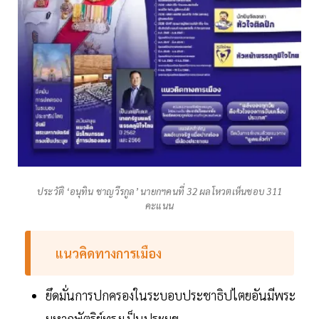
ประวัติ ‘อนุทิน ชาญวีรกูล’ นายกฯคนที่ 32 ผลโหวตเห็นชอบ 311
คะแนน
แนวคิดทางการเมือง
ยึดมั่นการปกครองในระบอบประชาธิปไตยอันมีพระ
มหากษัตริย์ทรงเป็นประมุข