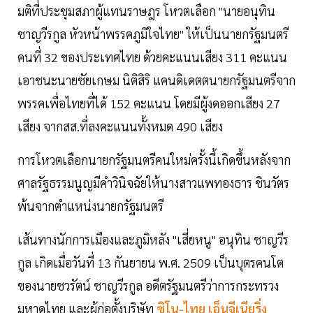
มติที่ประชุมสภาผู้แทนราษฎร โหวตเลือก "นายอนุทิน
ชาญวีรกูล หัวหน้าพรรคภูมิใจไทย" ให้เป็นนายกรัฐมนตรี
คนที่ 32 ของประเทศไทย ด้วยคะแนนเสียง 311 คะแนน
เอาชนะนายชัยเกษม นิติสิริ แคนดิเดตตนายกรัฐมนตรีจาก
พรรคเพื่อไทยที่ได้ 152 คะแนน โดยมีผู้งดออกเสียง 27
เสียง จากสส.ที่ลงคะแนนทั้งหมด 490 เสียง
การโหวตเลือกนายกรัฐมนตรีคนใหม่ครั้งนี้เกิดขึ้นหลังจาก
ศาลรัฐธรรมนูญมีคำวินิจฉัยให้นางสาวแพทองธาร ชินวัตร
พ้นจากตำแหน่งนายกรัฐมนตรี
เส้นทางนักการเมืองและภูมิหลัง "เสี่ยหนู" อนุทิน ชาญวีร
กูล เกิดเมื่อวันที่ 13 กันยายน พ.ศ. 2509 เป็นบุตรคนโต
ของนายชวรัตน์ ชาญวีรกูล อดีตรัฐมนตรีว่าการกระทรวง
มหาดไทย และผู้ก่อตั้งบริษัท
ซิโน-ไทย เอ็นจีเนียริ่ง