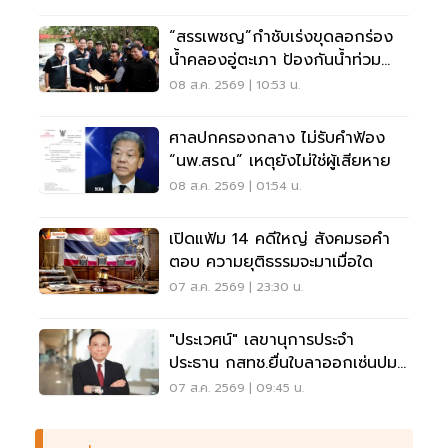
“สรรเพชญ”กำชับเร่งขุดลอกร่อง
น้ำคลองอู่ตะเภา ป้องกันน้ำท่วม
สงขลา
08 ส.ค. 2569 | 10:53 น.
ศาลปกครองกลาง ไม่รับคำฟ้อง
“นพ.สรณ” เหตุยังไม่ใช่ผู้เสียหาย
08 ส.ค. 2569 | 01:54 น.
เปิดแฟ้ม 14 คดีใหญ่ สังคมรอคำ
ตอบ ความยุติธรรมจะมาเมื่อใด
07 ส.ค. 2569 | 23:30 น.
"ประเวศน์" เลขานุการประจำ
ประธาน กสทช.ยื่นใบลาออกเซ่นปม
คุณสมบัตินพ.สรณ
07 ส.ค. 2569 | 09:45 น.