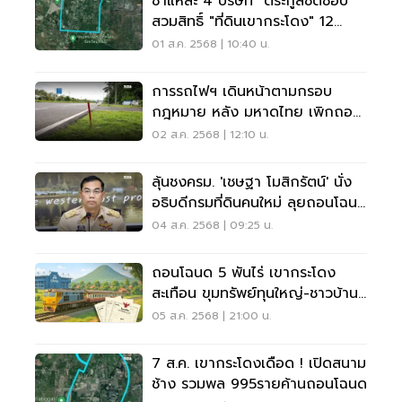
ชำแหละ 4 บริษัท "ตระกูลชิดชอบ"
สวมสิทธิ์ "ที่ดินเขากระโดง" 12
แปลง 288 ไร่
01 ส.ค. 2568 | 10:40 น.
การรถไฟฯ เดินหน้าตามกรอบ
กฎหมาย หลัง มหาดไทย เพิกถอน
โฉนดเขากระโดง
02 ส.ค. 2568 | 12:10 น.
ลุ้นชงครม. 'เชษฐา โมสิกรัตน์' นั่ง
อธิบดีกรมที่ดินคนใหม่ ลุยถอนโฉนด
เขากระโดง
04 ส.ค. 2568 | 09:25 น.
ถอนโฉนด 5 พันไร่ เขากระโดง
สะเทือน ขุมทรัพย์ทุนใหญ่-ชาวบ้าน
บุรีรัมย์ ผู้บุกรุกนับพันราย ลุกฮือ
05 ส.ค. 2568 | 21:00 น.
ฟ้องระนาว
7 ส.ค. เขากระโดงเดือด ! เปิดสนาม
ช้าง รวมพล 995รายค้านถอนโฉนด