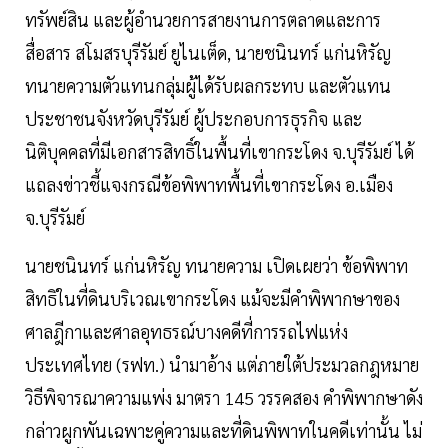
ทรัพย์สิน และผู้อำนวยการสายงานการตลาดและการ
สื่อสาร สโมสรบุรีรัมย์ ยูไนเต็ด, นายชนินทร์ แก่นหิรัญ
ทนายความตัวแทนกลุ่มผู้ได้รับผลกระทบ และตัวแทน
ประชาชนจังหวัดบุรีรัมย์ ผู้ประกอบการธุรกิจ และ
นิติบุคคลที่มีเอกสารสิทธิ์ในพื้นที่เขากระโดง จ.บุรีรัมย์ ได้
แถลงข่าวชี้แจงกรณีข้อพิพาทพื้นที่เขากระโดง อ.เมือง
จ.บุรีรัมย์
นายชนินทร์ แก่นหิรัญ ทนายความ เปิดเผยว่า ข้อพิพาท
สิทธิในที่ดินบริเวณเขากระโดง แม้จะมีคำพิพากษาของ
ศาลฎีกาและศาลอุทธรณ์บางคดีที่การรถไฟแห่ง
ประเทศไทย (รฟท.) นำมาอ้าง แต่ภายใต้ประมวลกฎหมาย
วิธีพิจารณาความแพ่ง มาตรา 145 วรรคสอง คำพิพากษาดัง
กล่าวผูกพันเฉพาะคู่ความและที่ดินพิพาทในคดีเท่านั้น ไม่