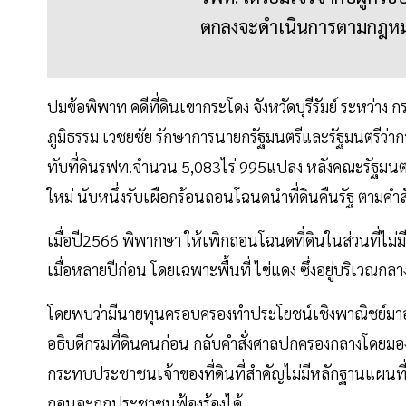
ตกลงจะดำเนินการตามกฎหมาย
ปมข้อพิพาท คดีที่ดินเขากระโดง จังหวัดบุรีรัมย์ ระหว่า
ภูมิธรรม เวชยชัย รักษาการนายกรัฐมนตรีและรัฐมนตรีว่า
ทับที่ดินรฟท.จำนวน 5,083ไร่ 995แปลง หลังคณะรัฐมนตรี 
ใหม่ นับหนึ่งรับเผือกร้อนถอนโฉนดนำที่ดินคืนรัฐ ตามค
เมื่อปี2566 พิพากษา ให้เพิกถอนโฉนดที่ดินในส่วนที่ไม่
เมื่อหลายปีก่อน โดยเฉพาะพื้นที่ ไข่แดง ซึ่งอยู่บริเวณกลา
โดยพบว่ามีนายทุนครอบครองทำประโยชน์เชิงพาณิชย์มาอย
อธิบดีกรมที่ดินคนก่อน กลับคำสั่งศาลปกครองกลางโดยมอง
กระทบประชาชนเจ้าของที่ดินที่สำคัญไม่มีหลักฐานแผนที่
ถอนจะถูกประชาชนฟ้องร้องได้