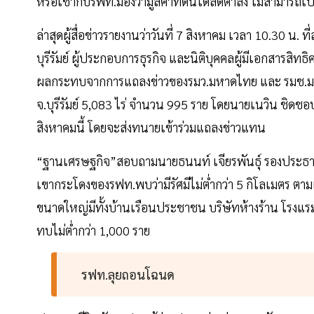
หรือเช่ากับรฟท.มองว่ามูลค่าที่ดินได้ลดต่ำลง ไม่สามารถเปล
ล่าสุดผู้สื่อข่าวรายงานว่าวันที่ 7 สิงหาคม เวลา 10.30 น.
บุรีรัมย์ ผู้ประกอบการธุรกิจ และนิติบุคคลผู้มีเอกสารสิทธิ
ผลกระทบจากการแถลงข่าวของรมว.มหาดไทย และ รมช.มหาด
จ.บุรีรัมย์ 5,083 ไร่ จำนวน 995 ราย โดยนายเนวิน ชิดชอบ 
สิงหาคมนี้ โดยจะส่งทนายเข้าร่วมแถลงข่าวแทน
“ฐานเศรษฐกิจ”สอบถามนายธนนท์ เจียรพันธุ์ รองประธานหอก
เขากระโดงของรฟท.พบว่ามีรัศมีไม่ต่ำกว่า 5 กิโลเมตร ตา
ขนาดใหญ่มีทั้งบ้านเรือนประชาชน บริษัทห้างร้าน โรงแร
ทบไม่ต่ำกว่า 1,000 ราย
รฟท.ลุยถอนโฉนด