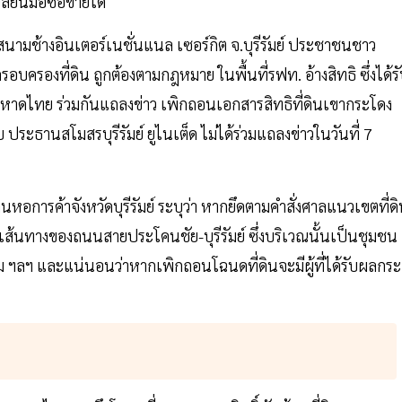
ี่ยนมือซื้อขายได้
 ที่สนามช้างอินเตอร์เนชั่นแนล เซอร์กิต จ.บุรีรัมย์ ประชาชนชาว
ครอบครองที่ดิน ถูกต้องตามกฎหมาย ในพื้นที่รฟท. อ้างสิทธิ ซึ่งได้ร
ไทย ร่วมกันแถลงข่าว เพิกถอนเอกสารสิทธิที่ดินเขากระโดง
ประธานสโมสรบุรีรัมย์ ยูไนเต็ด ไม่ได้ร่วมแถลงข่าวในวันที่ 7
ารค้าจังหวัดบุรีรัมย์ ระบุว่า หากยึดตามคำสั่งศาลแนวเขตที่ด
มเส้นทางของถนนสายประโคนชัย-บุรีรัมย์ ซึ่งบริเวณนั้นเป็นชุมชน
ม ฯลฯ และแน่นอนว่าหากเพิกถอนโฉนดที่ดินจะมีผู้ที่ได้รับผลกระ