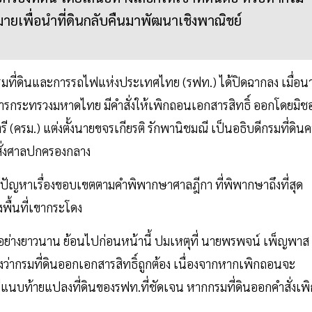
เพื่อนำที่ดินกลับคืนมาพัฒนาเชิงพาณิชย์
ง กรมที่ดินและการรถไฟแห่งประเทศไทย (รฟท.) ได้ปิดฉากลง เมื่อน
การกระทรวงมหาดไทย มีคำสั่งให้เพิกถอนเอกสารสิทธิ์ ออกโดยมิช
(ครม.) แต่งตั้งนายขจรเกียรติ รักพานิชมณี เป็นอธิบดีกรมที่ดิน
ำสั่งศาลปกครองกลาง
มีปัญหาเรื่องขอบเขตตามคำพิพากษาศาลฎีกา ที่พิพากษาถึงที่สุด
งพื้นที่เขากระโดง
่างยาวนาน ย้อนไปก่อนหน้านี้ ปมเหตุที่ นายพรพจน์ เพ็ญพาส
ว่ากรมที่ดินออกเอกสารสิทธิ์ถูกต้อง เนื่องจากหากเพิกถอนจะ
แนบท้ายแปลงที่ดินของรฟท.ที่ชัดเจน หากกรมที่ดินออกคำสั่งเพิ