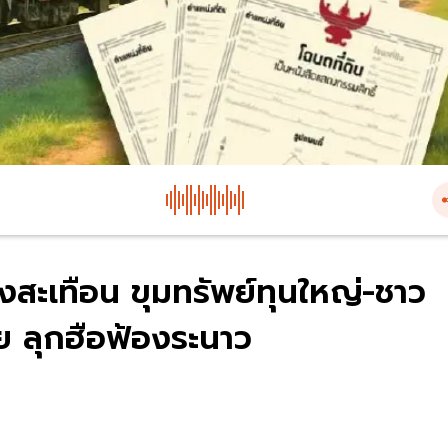
สะเทือน ขุมทรัพย์ทุนใหญ่-ชาว
ราย ลุกฮือฟ้องระนาว