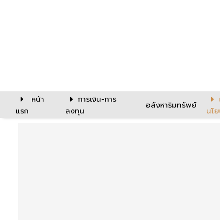
หน้า
การเงิน-การ
อสังหาริมทรัพย์
แรก
ลงทุน
นโย