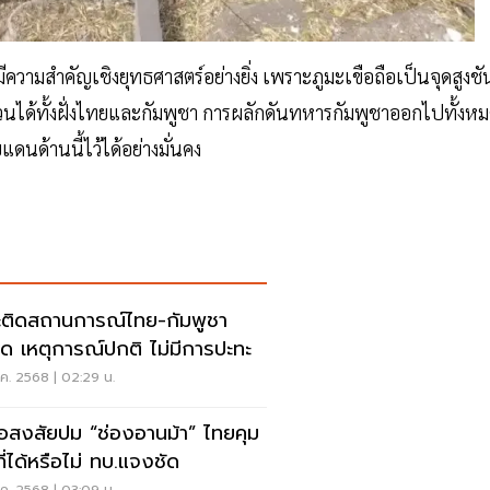
าวมีความสำคัญเชิงยุทธศาสตร์อย่างยิ่ง เพราะภูมะเขือถือเป็นจุดสูงชั
ได้ทั้งฝั่งไทยและกัมพูชา การผลักดันทหารกัมพูชาออกไปทั้งห
นด้านนี้ไว้ได้อย่างมั่นคง
ะติดสถานการณ์ไทย-กัมพูชา
สุด เหตุการณ์ปกติ ไม่มีการปะทะ
ค. 2568 | 02:29 น.
้อสงสัยปม “ช่องอานม้า” ไทยคุม
ที่ได้หรือไม่ ทบ.แจงชัด
ค. 2568 | 03:09 น.