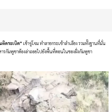
นติดระเบิด”
เข้าจู่โจม ทำลายกระเช้าลำเลียง รวมทั้งฐานที่มั่น
ทหารกัมพูชาต้องล่าถอยไปยังพื้นที่ตอนในของฝั่งกัมพูชา