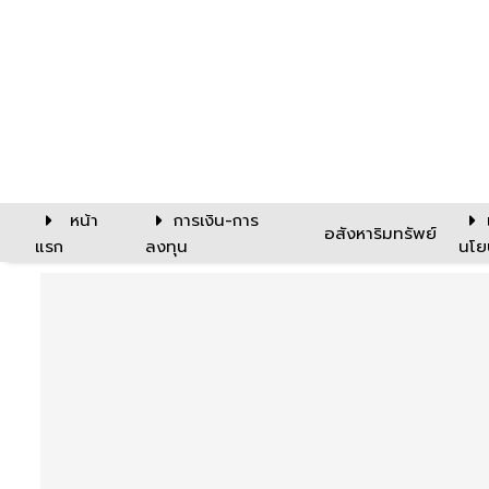
หน้า
การเงิน-การ
อสังหาริมทรัพย์
แรก
ลงทุน
นโย