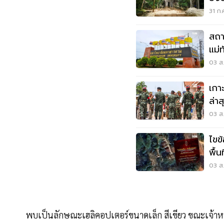
31 ก.
สถา
แม่
(มีค
03 ส.
เกา
ล่า
03 ส.
ไขข
พื้น
03 ส.
พบเป็นลักษณะเฮลิคอปเตอร์ขนาดเล็ก สีเขียว ขณะเจ้าหน้า