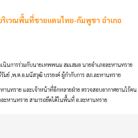
นบริเวณพื้นที่ชายแดนไทย-กัมพูชา อำเภอ
่า ได้ดำเนินการร่วมกับนายเทพพนม สมเสมอ นายอำเภอละหานทราย
ุรีรัมย์ ,พ.ต.อ.มนัสวุฒิ บรรยงค์ ผู้กำกับการ สภ.ละหานทราย
ภ.ละหานทราย และเจ้าหน้าที่อีกหลายฝ่าย ตรวจสอบอากาศยานไร้คน
ภอละหานทราย สามารถยึดได้ในพื้นที่ อ.ละหานทราย