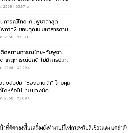
ค. 2568 | 05:37 น.
นการณ์ไทย-กัมพูชาล่าสุด
ทัพภาค2 ขอบคุณม.มหาสารคาม
ลิป)
ค. 2568 | 01:39 น.
ะติดสถานการณ์ไทย-กัมพูชา
สุด เหตุการณ์ปกติ ไม่มีการปะทะ
ค. 2568 | 02:29 น.
้อสงสัยปม “ช่องอานม้า” ไทยคุม
ที่ได้หรือไม่ ทบ.แจงชัด
ค. 2568 | 03:09 น.
ที่ตีตกลงพื้นเครื่องยังทำงานมีไฟกระพริบสีเขียวแดง แต่ลำดัง