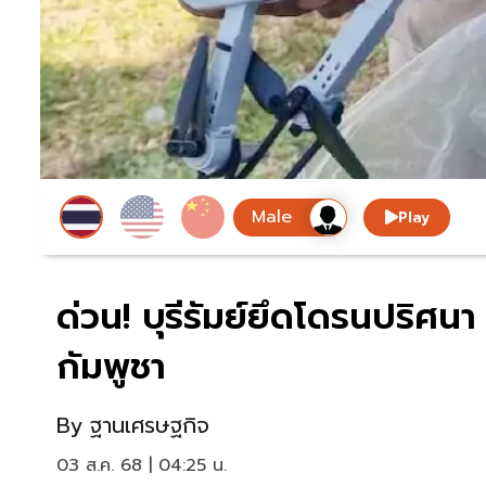
Play
ด่วน! บุรีรัมย์ยึดโดรนปริศ
กัมพูชา
By
ฐานเศรษฐกิจ
03 ส.ค. 68 | 04:25 น.