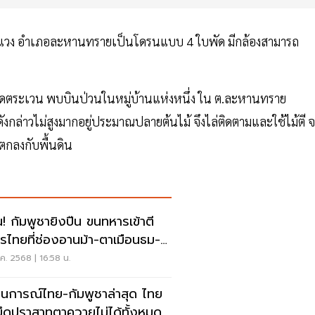
งแวง อำเภอละหานทรายเป็นโดรนแบบ 4 ใบพัด มีกล้องสามารถ
ลาดตระเวน พบบินป่วนในหมู่บ้านแห่งหนึ่ง ใน ต.ละหานทราย
ล่าวไม่สูงมากอยู่ประมาณปลายต้นไม้ จึงไล่ติดตามและใช้ไม้ตี 
นตกลงกับพื้นดิน
น! กัมพูชายิงปืน ขนทหารเข้าตี
รไทยที่ช่องอานม้า-ตาเมือนธม-ภู
ือ
ค. 2568 | 16:58 น.
นการณ์ไทย-กัมพูชาล่าสุด ไทย
ยึดปราสาทตาควายไม่ได้ทั้งหมด