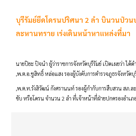
บุรีรัมย์ยึดโดรนปริศนา 2 ลำ บินวนป่ว
ละหานทราย เร่งเดินหน้าหาแหล่งที่มา
นายปิยะ ปิจนำ ผู้ว่าราชการจังหวัดบุรีรัมย์ เปิดเผยว
,พ.ต.อ.ชูสิทธิ์ หล่อแสง รองผู้บังคับการตำรวจภูธรจังหวัดบ
,พ.ต.ท.รังสิวัฒน์ กังศรานนท์ รองผู้กำกับการสืบสวน ส
ขับ หรือโดรน จำนวน 2 ลำ ที่เจ้าหน้าที่ฝ่ายปกครองอำเ