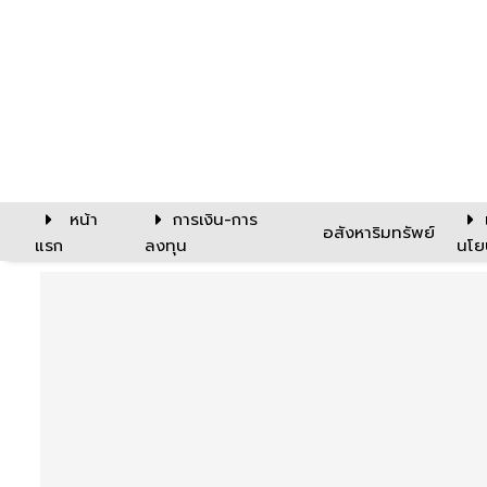
หน้า
การเงิน-การ
อสังหาริมทรัพย์
แรก
ลงทุน
นโย