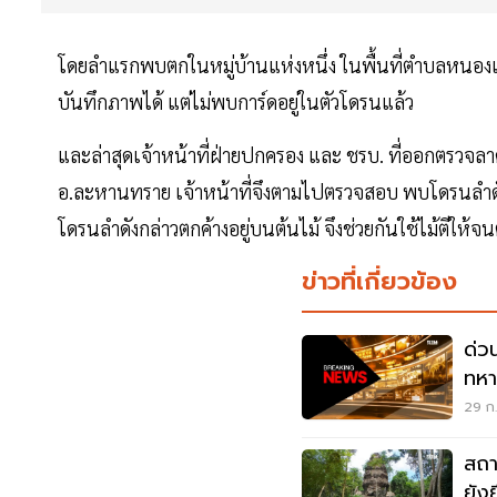
โดยลำแรกพบตกในหมู่บ้านแห่งหนึ่ง ในพื้นที่ตำบลหนอ
บันทึกภาพได้ แต่ไม่พบการ์ดอยู่ในตัวโดรนแล้ว
และล่าสุดเจ้าหน้าที่ฝ่ายปกครอง และ ชรบ. ที่ออกตรวจ
อ.ละหานทราย เจ้าหน้าที่จึงตามไปตรวจสอบ พบโดรนลำดังก
โดรนลำดังกล่าวตกค้างอยู่บนต้นไม้ จึงช่วยกันใช้ไม้ตีให้จ
ข่าวที่เกี่ยวข้อง
ด่ว
ทหา
มะเข
29 ก.
สถา
ยัง