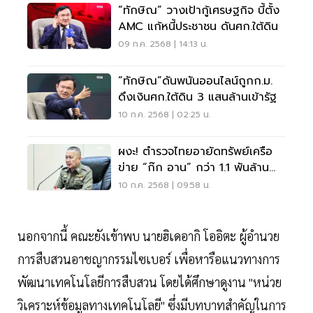
“ทักษิณ” วางเป้ากู้เศรษฐกิจ บี้ตั้ง
AMC แก้หนี้ประชาชน ดันศก.ใต้ดิน
09 ก.ค. 2568 | 14:13 น.
“ทักษิณ”ดันพนันออนไลน์ถูกก.ม.
ดึงเงินศก.ใต้ดิน 3 แสนล้านเข้ารัฐ
10 ก.ค. 2568 | 02:25 น.
ผงะ! ตำรวจไทยอายัดทรัพย์เครือ
ข่าย “ก๊ก อาน” กว่า 1.1 พันล้าน
บาท
10 ก.ค. 2568 | 09:58 น.
นอกจากนี้ คณะยังเข้าพบ นายฮิเดอากิ โออิตะ ผู้อำนวย
การสืบสวนอาชญากรรมไซเบอร์ เพื่อหารือแนวทางการ
พัฒนาเทคโนโลยีการสืบสวน โดยได้ศึกษาดูงาน "หน่วย
วิเคราะห์ข้อมูลทางเทคโนโลยี" ซึ่งมีบทบาทสำคัญในการ