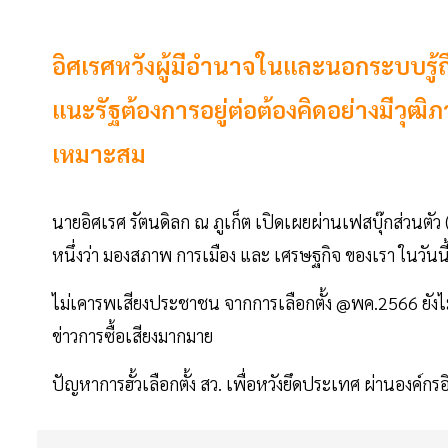
อิศเรศหวังผู้มีอำนาจในและนอกระบบรู้ถ
แนะรัฐต้องการอยู่ต่อต้องคิดอย่างมีว
เหมาะสม
นายอิศเรศ รัตนดิลก ณ ภูเก็ต เปิดเผยผ่านเฟสบุ๊กส่วนต
หนึ่งว่า มองสภาพ การเมือง และ เศรษฐกิจ ของเรา ในวันนี
ไม่เคารพเสียงประชาชน จากการเลือกตั้ง @พค.2566 ยังไม่มีก
ข่าวการซื้อเสียงมากมาย
ปัญหาการฮั้วเลือกตั้ง สว. เพื่อหวังยึดประเทศ ผ่านองค์กรอิ