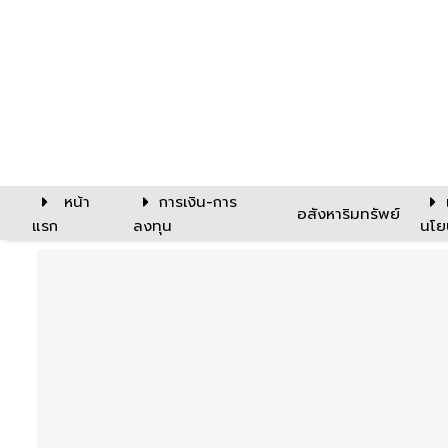
หน้า
การเงิน-การ
อสังหาริมทรัพย์
แรก
ลงทุน
นโย