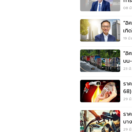
การ
08 มิ
“อิ
เกิ
19 มิ
“อิ
บน-
23 มิ
ราค
68)
ล่าส
29 มิ
ราค
บาง
29 มิ