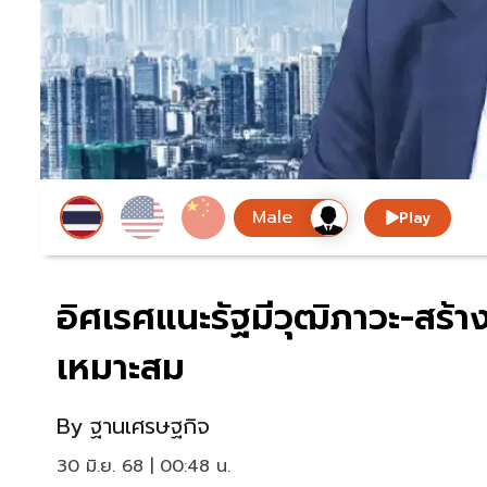
Play
อิศเรศแนะรัฐมีวุฒิภาวะ-สร
เหมาะสม
By
ฐานเศรษฐกิจ
30 มิ.ย. 68 | 00:48 น.