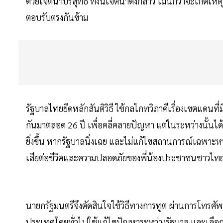
ด้วยเจตนาบริสุทธิ์ ทั้งนี้เจตนาดังกล่าว ไม่นึกว่าจะเกิดเห
ตอบรับตรงกันข้าม
รัฐบาลไทยยึดหลักสันติวิธี ใช้กลไกทวิภาคีเรื่องเขตแดนท
กันมาตลอด 26 ปี เพื่อคลี่คลายปัญหา แต่ในระหว่างนั้นไ
ยิ่งขึ้น หากรัฐบาลนิ่งเฉย และไม่แก้ไขสถานการณ์เฉพาะ
เสียต่อชีวิตและความปลอดภัยของพี่น้องประชาชนชาวไทย
นายกรัฐมนตรีจึงตัดสินใจใช้วิธีทางการทูต ผ่านการโทรศัพท์พู
ประเทศโดยทั่วไปใช้แก้ไขปัญหาระหว่างรัฐบาล และเลือกใช