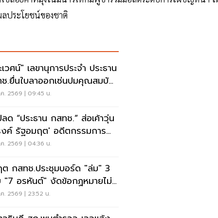
าผลประโยชน์ของชาติ
ะเวศน์" เลขานุการประจำ ประธาน
ช.ยื่นใบลาออกเซ่นปมคุณสมบัติ
.สรณ
ค. 2569 | 09:45 น.
ปลด “ประธาน กสทช.” ส่อเค้าวุ่น
งค์ รัฐอมฤต' อดีตกรรมการ
หาโต้ข้อวินิจฉัย
ค. 2569 | 04:36 น.
ฤต กสทช.ประชุมบอร์ด "ล่ม" 3
 "7 อรหันต์" งัดข้อกฏหมายไม่มี
รยอมใคร
ค. 2569 | 23:52 น.