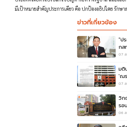
มีเป้าหมายสำคัญประการเดียว คือ ปกป้องอธิปไตย รักษ
ข่าวที่เกี่ยวข้อง
"ปร
กสท
นพ
07 ส.
มติ
'ณร
สรร
07 ส.
วิก
รอบ
ใค
06 ส.