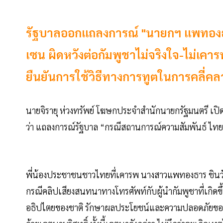
รัฐบาลออกแถลงการณ์ "นายกฯ แพทองธ
เซน ผิดหวังต่อกัมพูชาไม่จริงใจ-ไม่เคา
ยืนยันการใช้วิธีทางการทูตในการคลี่ค
นายจิรายุ ห่วงทรัพย์ โฆษกประจำสำนักนายกรัฐมนตรี เปิ
ว่า แถลงการณ์รัฐบาล “กรณีสถานการณ์ความสัมพันธ์ ไทย-
พี่น้องประชาชนชาวไทยที่เคารพ นางสาวแพทองธาร ชินวั
กรณีคลิปเสียงสนทนาทางโทรศัพท์กับผู้นำกัมพูชาที่เกิด
อธิปไตยของชาติ รักษาผลประโยชน์และความปลอดภัยของป