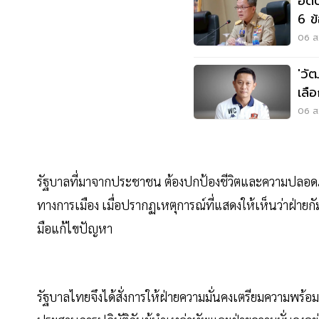
อดี
6 ข
06 ส.
'วั
เลื
06 ส.
รัฐบาลที่มาจากประชาชน ต้องปกป้องชีวิตและความปลอด
ทางการเมือง เมื่อปรากฏเหตุการณ์ที่แสดงให้เห็นว่าฝ่าย
มือแก้ไขปัญหา
รัฐบาลไทยจึงได้สั่งการให้ฝ่ายความมั่นคงเตรียมความพร้