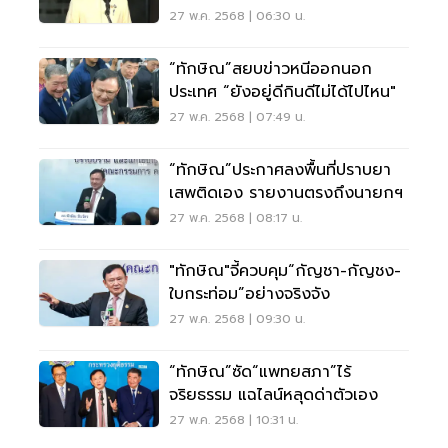
รพ.ตำรวจ
27 พ.ค. 2568 | 06:30 น.
“ทักษิณ”สยบข่าวหนีออกนอก
ประเทศ “ยังอยู่ดีกินดีไม่ได้ไปไหน"
27 พ.ค. 2568 | 07:49 น.
“ทักษิณ”ประกาศลงพื้นที่ปราบยา
เสพติดเอง รายงานตรงถึงนายกฯ
27 พ.ค. 2568 | 08:17 น.
"ทักษิณ"จี้ควบคุม“กัญชา-กัญชง-
ใบกระท่อม”อย่างจริงจัง
27 พ.ค. 2568 | 09:30 น.
“ทักษิณ”ซัด“แพทยสภา”ไร้
จริยธรรม แฉไลน์หลุดด่าตัวเอง
27 พ.ค. 2568 | 10:31 น.