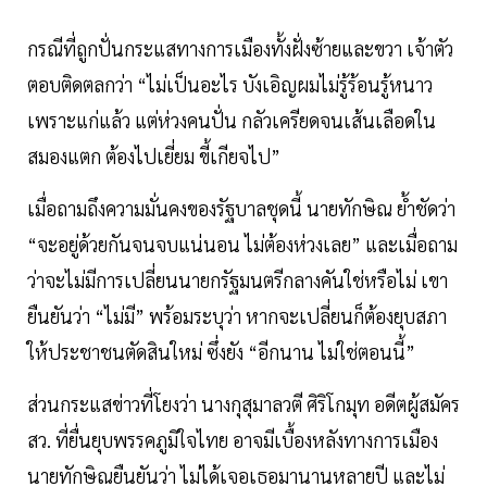
กรณีที่ถูกปั่นกระแสทางการเมืองทั้งฝั่งซ้ายและขวา เจ้าตัว
ตอบติดตลกว่า “ไม่เป็นอะไร บังเอิญผมไม่รู้ร้อนรู้หนาว
เพราะแก่แล้ว แต่ห่วงคนปั่น กลัวเครียดจนเส้นเลือดใน
สมองแตก ต้องไปเยี่ยม ขี้เกียจไป”
เมื่อถามถึงความมั่นคงของรัฐบาลชุดนี้ นายทักษิณ ย้ำชัดว่า
“จะอยู่ด้วยกันจนจบแน่นอน ไม่ต้องห่วงเลย” และเมื่อถาม
ว่าจะไม่มีการเปลี่ยนนายกรัฐมนตรีกลางคันใช่หรือไม่ เขา
ยืนยันว่า “ไม่มี” พร้อมระบุว่า หากจะเปลี่ยนก็ต้องยุบสภา
ให้ประชาชนตัดสินใหม่ ซึ่งยัง “อีกนาน ไม่ใช่ตอนนี้”
ส่วนกระแสข่าวที่โยงว่า นางกุสุมาลวตี ศิริโกมุท อดีตผู้สมัคร
สว. ที่ยื่นยุบพรรคภูมิใจไทย อาจมีเบื้องหลังทางการเมือง
นายทักษิณยืนยันว่า ไม่ได้เจอเธอมานานหลายปี และไม่