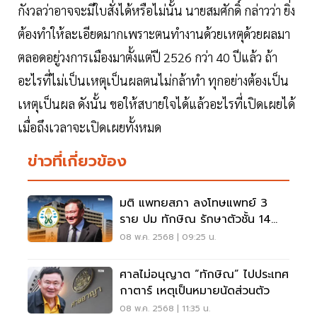
กังวลว่าอาจจะมีใบสั่งได้หรือไม่นั้น นายสมศักดิ์ กล่าวว่า ยิ่ง
ต้องทำให้ละเอียดมากเพราะตนทำงานด้วยเหตุด้วยผลมา
ตลอดอยู่วงการเมืองมาตั้งแต่ปี 2526 กว่า 40 ปีแล้ว ถ้า
อะไรที่ไม่เป็นเหตุเป็นผลตนไม่กล้าทำ ทุกอย่างต้องเป็น
เหตุเป็นผล ดังนั้น ขอให้สบายใจได้แล้วอะไรที่เปิดเผยได้
เมื่อถึงเวลาจะเปิดเผยทั้งหมด
ข่าวที่เกี่ยวข้อง
มติ แพทยสภา ลงโทษแพทย์ 3
ราย ปม ทักษิณ รักษาตัวชั้น 14
รพ.ตำรวจ
08 พ.ค. 2568 | 09:25 น.
ศาลไม่อนุญาต “ทักษิณ” ไปประเทศ
กาตาร์ เหตุเป็นหมายนัดส่วนตัว
08 พ.ค. 2568 | 11:35 น.