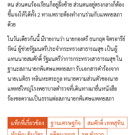
ตน ส่วนคนร้องเรียนก็อยู่ฝั่งซ้าย ส่วนตนอยู่ตรงกลางก็ต้อง
ชี้แจงให้ได้ทั้ง 2 ทางเพราะต้องทำงานร่วมกับแพทยสภา
ด้วย
ในวันเดียวกันนี้ มีรายงานว่า นายกองตรี ธนกฤต จิตรอารีย์
รัตน์ ผู้ช่วยรัฐมนตรีประจำกระทรวงสาธารณสุข เป็นผู้
แทนนายสมศักดิ์ รัฐมนตรีว่าการกระทรวงสาธารณสุข ใน
ฐานะสภานายกพิเศษแพทยสภา รับเอกสารคำร้องจาก
นายเนติธร หลินหะตระกูล ทนายความส่วนตัวของนาย
แพทย์ใหญ่โรงพยาบาลตำรวจที่เดินทางมายื่นหนังสือ
ร้องขอความเป็นธรรมต่อสภานายกพิเศษแพทยสภา
แท็กที่เกี่ยวข้อง
ฐานเศรษฐกิจ
สมศักดิ์ เทพสุทิน
ทักษิณ ชินวัตร
อดีตนายกฯ
รพ.ตำรวจ