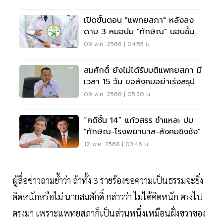
เปิดขั้นตอน "แพทยสภา" หลังลง
ดาบ 3 หมอปม "ทักษิณ" นอนชั้น
14 รพ.ตำรวจ
09 พ.ค. 2568 | 04:55 น.
สมศักดิ์ ยังไม่ได้รับมติแพทยสภา มี
เวลา 15 วัน ขอสังคมอย่าเร่งสรุป
09 พ.ค. 2568 | 05:30 น.
“คดีชั้น 14” แก้วสรร ชำแหละ ปม
"ทักษิณ-โรงพยาบาล-สังคมชิงชัง"
12 พ.ค. 2568 | 03:46 น.
ผู้สื่อข่าวถามย้ำว่า ถ้าทั้ง 3 รายร้องขอความเป็นธรรมจะยิ่ง
คิดหนักหรือไม่ นายสมศักดิ์ กล่าวว่า ไม่ได้คิดหนัก ตรงไป
ตรงมา เพราะแพทยสภาก็เป็นส่วนหนึ่งเหมือนฝั่งขวาของ