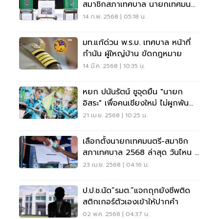
สมาชิกสภาเทศบาล นายกเทศมนตรี
5 กลุ่มจังหวัด
14 ก.พ. 2568 | 05:18 น.
มท.แก้ด่วน พ.ร.บ. เทศบาล หน้าที่
กำนัน ผู้ใหญ่บ้าน ขัดกฎหมาย
14 มี.ค. 2568 | 10:35 น.
หยก ปนันรัตน์ ชูจุดยืน "นายก
อิสระ" เพื่อคนเชียงใหม่ ไม่ผูกพัน
พรรค
21 เม.ย. 2568 | 10:25 น.
เลือกตั้งนายกเทศมนตรี-สมาชิก
สภาเทศบาล 2568 ล่าสุด วันไหน กี่
โมง
23 เม.ย. 2568 | 04:16 น.
ป.ป.ช.นัด“รมต.”แจกถุกยังชีพติด
สติกเกอร์ตัวเองเข้าให้ปากคำ
02 พ.ค. 2568 | 04:37 น.