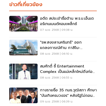
ข่าวที่เกี่ยวข้อง
อดีต สปช.เข้าชื่อต้าน พ.ร.บ.เอ็นเต
อร์เทนเมนต์คอมเพล็กซ์
07 เม.ย. 2568 | 09:38 น.
"รพ.สงขลานครินทร์" ออก
แถลงการณ์ค้าน กาสิโน-
Entertainment Complex
08 เม.ย. 2568 | 06:10 น.
สมศักดิ์ ชี้ Entertainment
Complex เป็นแม่เหล็กใหม่ดึงท่อง
เที่ยว
08 เม.ย. 2568 | 06:55 น.
กางรายชื่อ 35 กมธ.วุฒิสภา ศึกษา
"บันเทิงครบวงจร" หลังรัฐไม่ถอน
ร่าง
09 เม.ย. 2568 | 06:39 น.