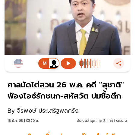
ศาลนัดไต่สวน 26 พ.ค. คดี "สุชาติ"
ฟ้องไอซ์รักชนก-สหัสวัต ปมซื้อตึก
By
จีรพงษ์ ประเสริฐพลกรัง
18 มี.ค. 68 | 05:26 น.
อัปเดตล่าสุด :
18 มี.ค. 68 | 05:32 น.