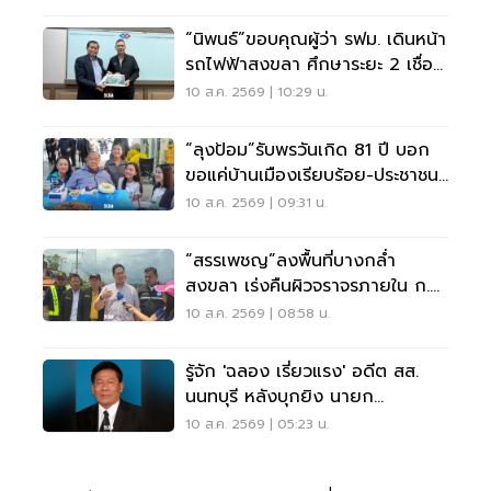
“นิพนธ์”ขอบคุณผู้ว่า รฟม. เดินหน้า
รถไฟฟ้าสงขลา ศึกษาระยะ 2 เชื่อม
สนามบิน
10 ส.ค. 2569 | 10:29 น.
“ลุงป้อม”รับพรวันเกิด 81 ปี บอก
ขอแค่บ้านเมืองเรียบร้อย-ประชาชน
มีความสุข
10 ส.ค. 2569 | 09:31 น.
“สรรเพชญ”ลงพื้นที่บางกล่ำ
สงขลา เร่งคืนผิวจราจรภายใน ก.ย.
2569
10 ส.ค. 2569 | 08:58 น.
รู้จัก 'ฉลอง เรี่ยวแรง' อดีต สส.
นนทบุรี หลังบุกยิง นายก
อบจ.นนทบุรี บาดเจ็บสาหัส
10 ส.ค. 2569 | 05:23 น.