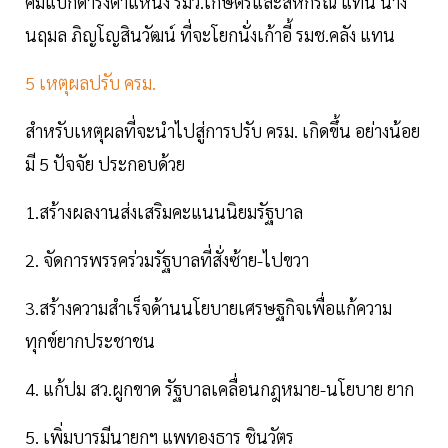
คัมแบ็กดำรงตำแหน่ง รมว.เกษตรและสหกรณ์ แทน นาง
นฤมล ภิญโญสินวัฒน์ ที่จะโยกนั่งเก้าอี้ รมช.คลัง แทน
5 เหตุผลปรับ ครม.
สำหรับเหตุผลที่จะนำไปสู่การปรับ ครม. เกิดขึ้น อย่างน้อย
มี 5 ปัจจัย ประกอบด้วย
1.สร้างผลงานส่งเสริมคะแนนนิยมรัฐบาล
2. จัดการพรรคร่วมรัฐบาลที่สั่งซ้าย-ไปขวา
3.สร้างความสําเร็จด้านนโยบายเศรษฐกิจเพื่อแก้ความ
ทุกข์ยากประชาชน
4. แก้ปม สว.ผูกขาด รัฐบาลเคลื่อนกฎหมาย-นโยบาย ยาก
5. เพิ่มบารมีนายกฯ แพทองธาร ชินวัตร