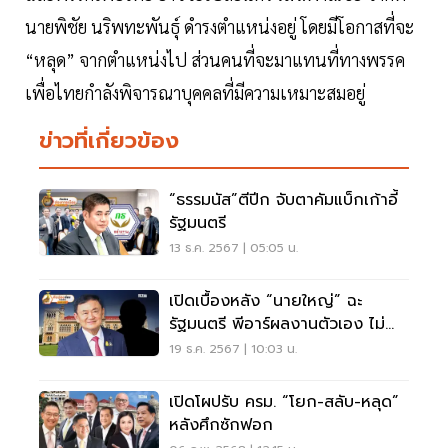
นายพิชัย นริพทะพันธุ์ ดำรงตำแหน่งอยู่ โดยมีโอกาสที่จะ
“หลุด” จากตำแหน่งไป ส่วนคนที่จะมาแทนที่ทางพรรค
เพื่อไทยกำลังพิจารณาบุคคลที่มีความเหมาะสมอยู่
ข่าวที่เกี่ยวข้อง
“ธรรมนัส”ตีปีก จับตาคัมแบ็กเก้าอี้
รัฐมนตรี
13 ธ.ค. 2567 | 05:05 น.
เปิดเบื้องหลัง “นายใหญ่” ฉะ
รัฐมนตรี พีอาร์ผลงานตัวเอง ไม่
หนุนรัฐบาล
19 ธ.ค. 2567 | 10:03 น.
เปิดโผปรับ ครม. “โยก-สลับ-หลุด”
หลังศึกซักฟอก