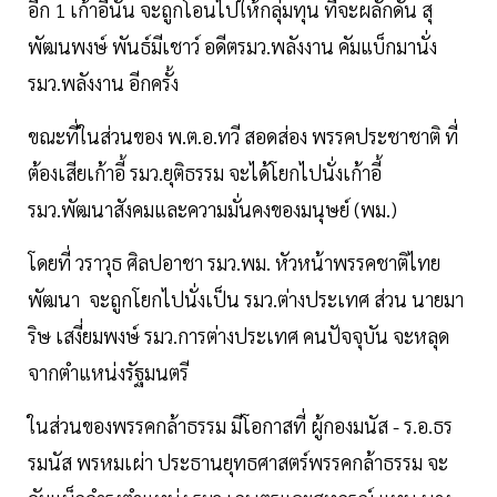
อีก 1 เก้าอี้นั้น จะถูกโอนไปให้กลุ่มทุน ที่จะผลักดัน สุ
พัฒนพงษ์ พันธ์มีเชาว์ อดีตรมว.พลังงาน คัมแบ็กมานั่ง
รมว.พลังงาน อีกครั้ง
ขณะที่ในส่วนของ พ.ต.อ.ทวี สอดส่อง พรรคประชาชาติ ที่
ต้องเสียเก้าอี้ รมว.ยุติธรรม จะได้โยกไปนั่งเก้าอี้
รมว.พัฒนาสังคมและความมั่นคงของมนุษย์ (พม.)
โดยที่ วราวุธ ศิลปอาชา รมว.พม. หัวหน้าพรรคชาติไทย
พัฒนา จะถูกโยกไปนั่งเป็น รมว.ต่างประเทศ ส่วน นายมา
ริษ เสงี่ยมพงษ์ รมว.การต่างประเทศ คนปัจจุบัน จะหลุด
จากตำแหน่งรัฐมนตรี
ในส่วนของพรรคกล้าธรรม มีโอกาสที่ ผู้กองมนัส - ร.อ.ธร
รมนัส พรหมเผ่า ประธานยุทธศาสตร์พรรคกล้าธรรม จะ