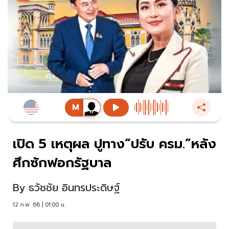
เปิด 5 เหตุผล ปูทาง“ปรับ ครม.”หลัง
ศึกซักฟอกรัฐบาล
By
ธวัชชัย อินทรประดิษฐ์
12 ก.พ. 68 | 01:00 น.