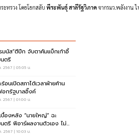
งกระทรวง โดยโยกสลับ
พีระพันธุ์ สาลีรัฐวิภาค
จากรมว.พลังงาน ไ
มนัส”ตีปีก จับตาคัมแบ็กเก้าอี้
มนตรี
ค. 2567 | 05:05 น.
ะร้อนเปิดสภาได้เวลาฝ่ายค้าน
ฟอกรัฐบาลอิ๊งค์
ค. 2567 | 01:00 น.
ดเบื้องหลัง “นายใหญ่” ฉะ
มนตรี พีอาร์ผลงานตัวเอง ไม่
นรัฐบาล
ค. 2567 | 10:03 น.