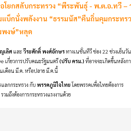
อโยกสลับกระทรวง “พีระพันธุ์ - พ.ต.อ.ทวี – 
มแบ็กนั่งพลังงาน “ธรรมนัส”คืนถิ่นคุมกระทร
ยมพงษ์”หลุด
ุญเลิศ
และ
วีระศักดิ์ พงศ์อักษร
ทางเนชั่นทีวี ช่อง 22 ช่วงเย็นวันน
ive เกี่ยวการปรับคณะรัฐมนตรี
(ปรับ ครม.)
ที่อาจจะเกิดขึ้นหลังกา
เดือน มี.ค. หรือปลาย มี.ค.นี้
ารแลกกระทรวง กับ
พรรคภูมิใจไทย
โดยพรรคเพื่อไทยต้องการ
รวมถึงต้องการกระทรวงแรงงานด้วย