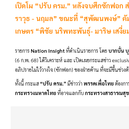
เปิดโผ “ปรับ ครม.” หลังจบศึกซักฟอก ส่
ราวุธ - นฤมล” ขณะที่ “สุพัฒนพงษ์” คั
เกษตร “พิชัย นริพทะพันธุ์- มาริษ เสงี่
รายการ
Nation Insight
ที่ดำเนินรายการ โดย
บากบั่น บ
(6 ก.พ. 68) ได้วิเคราะห์ และ เปิดเผยกระแสข่าว exclus
อภิปรายไม่ไว้วางใจ (ซักฟอก) ของฝ่ายค้าน ที่จะมีขึ้นช่วงต้น
ทั้งนี้ กระแส
“ปรับ ครม.”
มีข่าวว่า
พรรคเพื่อไทย
ต้องก
กระทรวงมหาดไทย
ที่อาจแลกกับ
กระทรวงสาธารณสุข