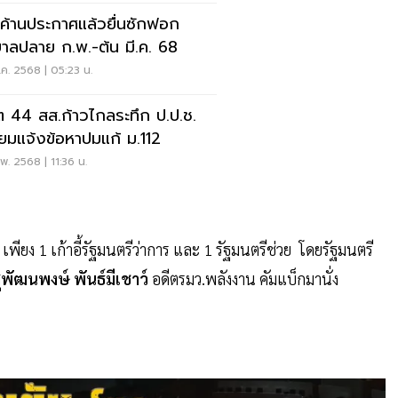
ยค้านประกาศแล้วยื่นซักฟอก
บาลปลาย ก.พ.-ต้น มี.ค. 68
ค. 2568 | 05:23 น.
ต 44 สส.ก้าวไกลระทึก ป.ป.ช.
ียมแจ้งข้อหาปมแก้ ม.112
พ. 2568 | 11:36 น.
ียง 1 เก้าอี้รัฐมนตรีว่าการ และ 1 รัฐมนตรีช่วย โดยรัฐมนตรี
ุพัฒนพงษ์ พันธ์มีเชาว์
อดีตรมว.พลังงาน คัมแบ็กมานั่ง