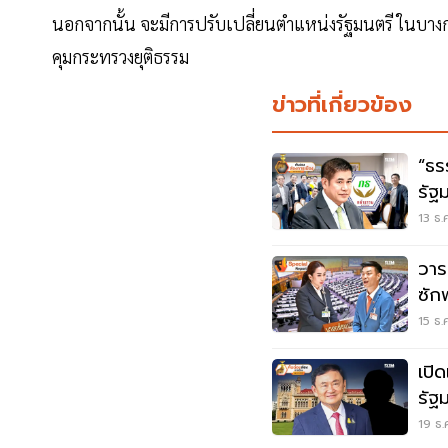
นอกจากนั้น จะมีการปรับเปลี่ยนตำแหน่งรัฐมนตรี ในบา
คุมกระทรวงยุติธรรม
ข่าวที่เกี่ยวข้อง
“ธรร
รัฐ
13 ธ.
วาร
ซัก
15 ธ.
เปิ
รัฐ
หนุ
19 ธ.