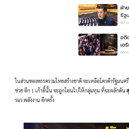
ฝ่า
รัฐ
07 ม.
อดี
เตร
05 ก.
ในส่วนของพรรครวมไทยสร้างชาติ จะเหลือโควต้ารัฐมนตรี เพ
ช่วย อีก 1 เก้าอี้นั้น จะถูกโอนไปให้กลุ่มทุน ที่จะผลักดัน
ส
รมว.พลังงาน อีกครั้ง