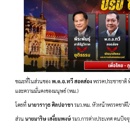
ขณะที่ในส่วนของ
พ.ต.อ.ทวี สอดส่อง
พรรคประชาชาติ ที่ต
และความมั่นคงของมนุษย์ (พม.)
โดยที่
นายวราวุธ ศิลปอาชา
รมว.พม. หัวหน้าพรรคชาติไ
ส่วน
นายมาริษ เสงี่ยมพงษ์
รมว.การต่างประเทศ คนปัจจุ