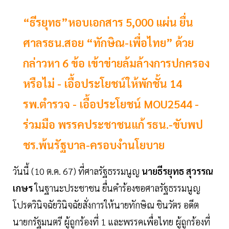
“ธีรยุทธ”หอบเอกสาร 5,000 แผ่น ยื่น
ศาลรธน.สอย “ทักษิณ-เพื่อไทย” ด้วย
กล่าวหา 6 ข้อ เข้าข่ายล้มล้างการปกครอง
หรือไม่ - เอื้อประโยชน์ให้พักชั้น 14
รพ.ตำรวจ - เอื้อประโยชน์ MOU2544 -
ร่วมมือ พรรคประชาชนแก้ รธน.-ขับพป
ชร.พ้นรัฐบาล-ครอบงำนโยบาย
วันนี้ (10 ต.ค. 67) ที่ศาลรัฐธรรมนูญ
นายธีรยุทธ สุวรรณ
เกษร
ในฐานะประชาชน ยื่นคำร้องขอศาลรัฐธรรมนูญ
โปรดวินิจฉัยวินิจฉัยสั่งการให้นายทักษิณ ชินวัตร อดีต
นายกรัฐมนตรี ผู้ถูกร้องที่ 1 และพรรคเพื่อไทย ผู้ถูกร้องที่