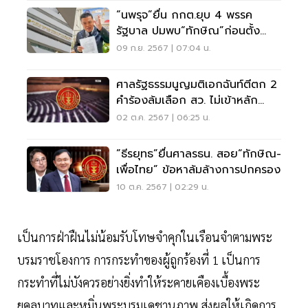
“นพรุจ”ยื่น กกต.ยุบ 4 พรรค
รัฐบาล ปมพบ“ทักษิณ”ก่อนตั้ง
รัฐบาลแพทองธาร
09 ก.ย. 2567 | 07:04 น.
ศาลรัฐธรรมนูญมติเอกฉันท์ตีตก 2
คำร้องล้มเลือก สว. ไม่เข้าหลัก
เกณฑ์ตามก.ม.
02 ต.ค. 2567 | 06:25 น.
”ธีรยุทธ”ยื่นศาลรธน. สอย“ทักษิณ-
เพื่อไทย” ข้อหาล้มล้างการปกครอง
10 ต.ค. 2567 | 02:29 น.
เป็นการฝ่าฝืนไม่น้อมรับโทษจำคุกในเรือนจำตามพระ
บรมราชโองการ การกระทำของผู้ถูกร้องที่ 1 เป็นการ
กระทำที่ไม่บังควรอย่างยิ่งทำให้ระคายเคืองเบื้องพระ
ยุคลบาทและหมิ่นพระบรมเดชานุภาพ ส่งผลให้เกิดการ