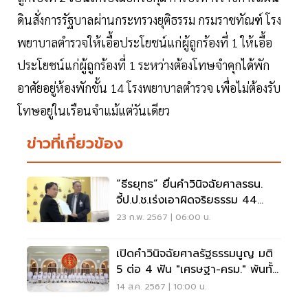
ดินสั่งการรัฐบาลผ่านกระทรวงยุติธรรม กรมราชทัณฑ์ โรง
พยาบาลตำรวจให้เอื้อประโยชน์แก่ผู้ถูกร้องที่ 1 ให้เอื้อ
ประโยชน์แก่ผู้ถูกร้องที่ 1 ระหว่างต้องโทษจำคุกได้พัก
อาศัยอยู่ห้องพักชั้น 14 โรงพยาบาลตำรวจ เพื่อไม่ต้องรับ
โทษอยู่ในเรือนจำแม้แต่วันเดียว
ข่าวที่เกี่ยวข้อง
“ธีรยุทธ” ยื่นคำวินิจฉัยศาลรธน.
จี้ป.ป.ช.เร่งเอาผิดจริยธรรม 44
ส.ส.ก้าวไกล
23 ก.พ. 2567 | 06:00 น.
เปิดคำวินิจฉัยศาลรัฐธรรมนูญ มติ
5 ต่อ 4 ฟัน "เศรษฐา-ครม." พ้นทั้ง
คณะ
14 ส.ค. 2567 | 10:00 น.