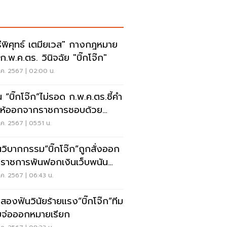
รีพิศุทธ์ เตมียเวส" กางกฎหมาย
ก.พ.ค.ตร. วินิจฉัย "บิ๊กโจ๊ก"
.ค. 2567 | 02:00 น.
น “บิ๊กโจ๊ก”ไม่รอด ก.พ.ค.ตร.ชี้คำ
งให้ออกจากราชการชอบด้วย
หมาย
ค. 2567 | 05:51 น.
นวิบากกรรม“บิ๊กโจ๊ก”ถูกสั่งออก
ราชการพันฟอกเงินเว็บพนัน
ไลน์
ค. 2567 | 06:43 น.
สองฟันวินัยร้ายแรง“บิ๊กโจ๊ก”ทีม
จ่อออกหมายเรียก