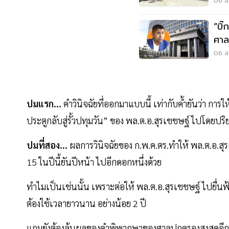
06 ส.
“บิ
ศา
06 ส.
ปมแรก...
คำวินิจฉัยที่ออกมาแบบนี้ เท่ากับค้ำยันว่า การ
ประตูกลับสู่รั้วปทุมวัน” ของ พล.ต.อ.สุรเชชษฐ์ ไปโดยปริ
ปมที่สอง...
ผลการวินิจฉัยของ ก.พ.ค.ตร.ทำให้ พล.ต.อ.สุรเช
15 ในปีนี้ยันปีหน้า ไปอีกดอกหนึ่งด้วย
ทำไมเป็นเช่นนั้น เพราะต่อให้ พล.ต.อ.สุรเชชษฐ์ ไปยื่น
ต้องใช้เวลายาวนาน อย่างน้อย 2 ปี
แถมยังต้องลุ้นผลของคำพิพากษาของศาลปกครองสูงสุดอีก