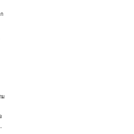
าก
ง
าม
จ
..