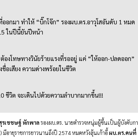
ที่ออกมา ทำให้ “บิ๊กโจ๊ก” รองผบ.ตร.อาวุโสอันดับ 1 หมด
 15 ในปีนี้ยันปีหน้า
ะต้องโทษทางวินัยร้ายแรงที่รออยู่ แค่ “ให้ออก-ปลดออก”
่อเสียง ความด่างพร้อยในชีวิต
10 ชีวิต จะเดินไปด้วยความลำบากมากขึ้น!!!
.สุรเชชษฐ์ หักพาล
รองผบ.ตร. นายตำรวจหนุ่มผู้ขึ้นเป็นผู้บังคับก
3) มีอายุราชการยาวนานถึงปี 2574 หมดหวังลุ้นเก้าอี้
ผบ.ตร.คนที่