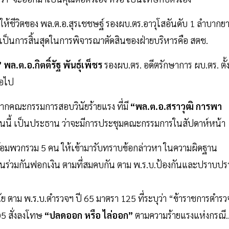
ให้ชีวิตของ พล.ต.อ.สุรเชชษฐ์ รองผบ.ตร.อาวุโสอันดับ 1 ลำบากย
่าเป็นการสิ้นสุดในการพิจารณาตัดสินของฝ่ายบริหารคือ สตช.
” พล.ต.อ.กิตติ์รัฐ พันธุ์เพ็ชร
รองผบ.ตร. อดีตรักษาการ ผบ.ตร. ตั้
่อไป
วจากคณะกรรมการสอบวินัยร้ายแรง ที่มี
“พล.ต.อ.สราวุฒิ การพา
ายนนี้ เป็นประธาน ว่าจะมีการประชุมคณะกรรมการในสัปดาห์หน้า
ร้อมพวกรวม 5 คน ให้เข้ามารับทราบข้อกล่าวหา ในความผิดฐาน
ร่วมกันฟอกเงิน ตามที่สมคบกัน ตาม พ.ร.บ.ป้องกันและปราบปร
ัย ตาม พ.ร.บ.ตำรวจฯ ปี 65 มาตรา 125 ที่ระบุว่า “ข้าราชการตำรว
05 สั่งลงโทษ
“ปลดออก หรือ ไล่ออก”
ตามความร้ายแรงแห่งกรณี.