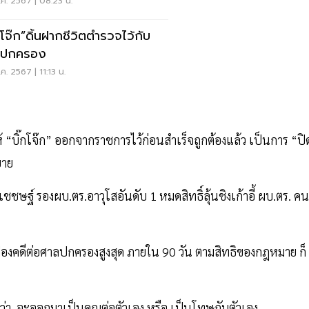
ค. 2567 | 08:23 น.
๊กโจ๊ก”ดิ้นฝากชีวิตตำรวจไว้กับ
ลปกครอง
ค. 2567 | 11:13 น.
ให้ “บิ๊กโจ๊ก” ออกจากราชการไว้ก่อนสำเร็จถูกต้องแล้ว เป็นการ “ปิ
ยาย
ชษฐ์ รองผบ.ตร.อาวุโสอันดับ 1 หมดสิทธิ์ลุ้นชิงเก้าอี้ ผบ.ตร. คนท
ฟ้องคดีต่อศาลปกครองสูงสุด ภายใน 90 วัน ตามสิทธิของกฎหมาย ก็
ว่า จะออกมาเป็นคุณต่อตัวเอง หรือ เป็นโทษกับตัวเอง