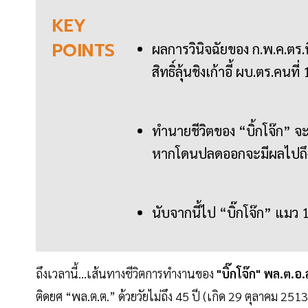
KEY
POINTS
ผลการวินิจฉัยของ ก.พ.ค.ตร.
สิทธิ์ลุ้นชิงเก้าอี้ ผบ.ตร.คนที่
ทำนายชีวิตของ “บิ้กโจ๊ก” จ
หากโดนปลดออกจะมีผลไปถึงชื
นับจากนี้ไป “บิ๊กโจ๊ก” แมว 
ถึงเวลานี้...เส้นทางชีวิตการทำงานของ
"บิ๊กโจ๊ก" พล.ต.อ
ติดยศ “พล.ต.ต.” ด้วยวัยไม่ถึง 45 ปี (เกิด 29 ตุลาคม 251