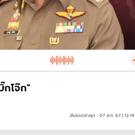
ิ๊กโจ๊ก"
อัปเดตล่าสุด :
07 ส.ค. 67 | 12:14