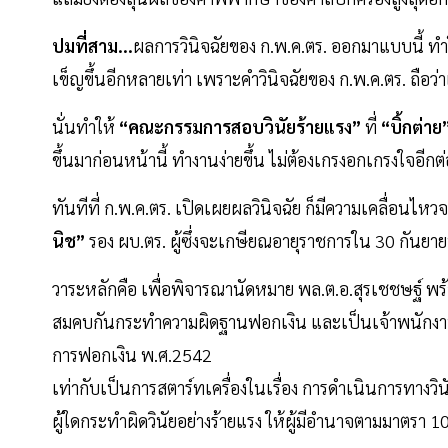
ปมที่สาม...
ผลการวินิจฉัยของ ก.พ.ค.ตร. ออกมาแบบนี้ ทำ
เข็ญขึ้นอีกหลายเท่า เพราะคำวินิจฉัยของ ก.พ.ค.ตร. ถือว
นั่นทำให้
“คณะกรรมการสอบวินัยร้ายแรง”
ที่
“บิ้กต่าย
ขึ้นมาก่อนหน้านี้ ทำงานง่ายขึ้น ไม่ต้องเกรงอกเกรงใจอีกต
ทันทีที่ ก.พ.ค.ตร. เปิดเผยผลวินิจฉัย ก็มีความเคลื่อนไห
นิช”
รอง ผบ.ตร. ผู้ซึ่งจะเกษียณอายุราชการใน 30 กันย
วาระหลักคือ เพื่อพิจารณานัดหมาย พล.ต.อ.สุรเชชษฐ์ พ
สมคบกันกระทำความผิดฐานฟอกเงิน และเป็นเจ้าพนักงาน
การฟอกเงิน พ.ศ.2542
เท่ากับเป็นการสตาร์ทเครื่องในเรื่อง การดำเนินการทางวิน
ผู้ใดกระทำผิดวินัยอย่างร้ายแรง ให้ผู้มีอำนาจตามมาตรา 1