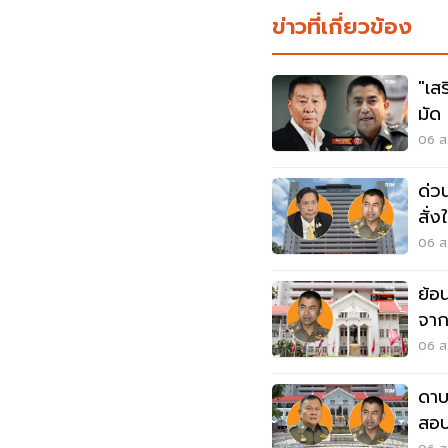
ข่าวที่เกี่ยวข้อง
"เส
มัด 
06 ส
ด่ว
สั่
กฎ
06 ส.
ย้อ
จาก
ออน
06 ส.
ดาบ
สอบ