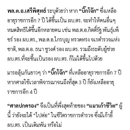
พล.ต.อ.เสรีพิศุทธ์
ระบุด้วยว่า หาก
“บิ๊กโจ๊ก”
ซึ่งเหลือ
อายุราชการอีก 7 ปี ได้ขึ้นเป็น ผบ.ตร. จะทำให้คนอื่นๆ
หมดสิทธิได้ขึ้นอีกหลายคน เช่น พล.ต.อ.กิตติ์รัฐ พันธุ์เพ็
ชร์ รอง ผบ.ตร., พล.ต.อ.ไกรบุญ ทรวดทรง จเรตำรวจแห่ง
ชาติ, พล.ต.อ. ธนา ชูวงศ์ รอง ผบ.ตร. รวมถึงระดับผู้ช่วย
ผบ.ตร.ที่จะขึ้นเป็นรอง ผบ.ตร. ก็ไม่ได้ขึ้นไปด้วย
มารอลุ้นกันยาวๆ ว่า
“บิ๊กโจ๊ก”
ที่เหลืออายุราชการอีก 7 ปี
หากศาลใช้เวลาพิจารณาจนถึงที่สุด 3 ปี ก็ยังเหลืออายุ
ราชการอีก 4 ปี
“ศาลปกครอง”
จึงเป็นที่พึ่งสุดท้ายของ
“แมวเก้าชีวิต”
ผู้
นี้ ว่ายังจะได้ “ไปต่อ” ในชีวิตราชการตำรวจ ซึ่งมีเก้าอี้
ผบ.ตร. เป็นเดิมพัน หรือไม่