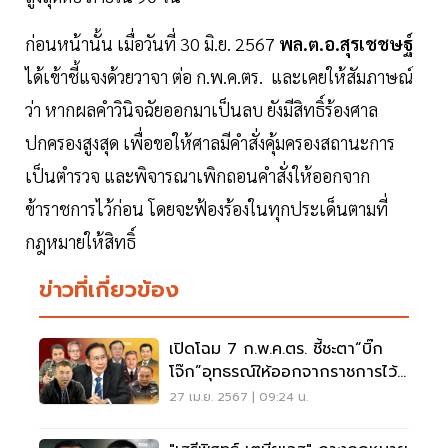
ก่อนหน้านั้น เมื่อวันที่ 30 มิ.ย. 2567
พล.ต.อ.สุรเชชษฐ์
ได้เข้าชี้แจงด้วยวาจา ต่อ ก.พ.ค.ตร. และเคยให้สัมภาษณ์
ว่า หากผลคำวินิจฉัยออกมาเป็นลบ ยังมีสิทธิ์ร้องศาล
ปกครองสูงสุด เพื่อขอให้ศาลมีคำสั่งคุ้มครองสถานะการ
เป็นตำรวจ และพิจารณาเพิกถอนคำสั่งให้ออกจาก
ข้าราชการไว้ก่อน โดยจะฟ้องร้องในทุกประเด็นตามที่
กฎหมายให้สิทธิ์
ข่าวที่เกี่ยวข้อง
เปิดโฉม 7 ก.พ.ค.ตร. ชี้ชะตา“บิ๊ก
โจ๊ก”อุทธรณ์ให้ออกจากราชการไว้
ก่อน
27 เม.ย. 2567 | 09:24 น.