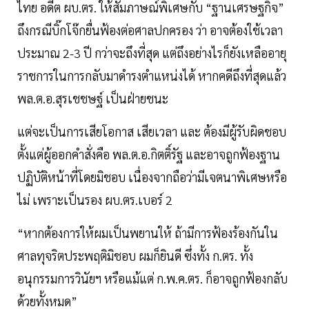
ไทย อดีต ผบ.ตร. ให้สัมภาษณ์พิเศษกับ “ฐานเศรษฐกิจ”
ถึงกรณีบิ๊กโจ๊กยื่นฟ้องต่อศาลปกครอง ว่า อาจต้องใช้เวลา
ประมาณ 2-3 ปี กว่าจะถึงที่สุด แต่ถึงอย่างไรก็ยังเหลืออายุ
ราชการในการกลับมาดำรงตำแหน่งได้ หากคดีถึงที่สุดแล้ว
พล.ต.อ.สุรเชชษฐ์ เป็นฝ่ายชนะ
แต่จะเป็นการเสียโอกาส เสียเวลา และ ต้องมีผู้รับผิดชอบ
ตั้งแต่ผู้ออกคำสั่งคือ พล.ต.อ.กิตติ์รัฐ และอาจถูกฟ้องฐาน
ปฏิบัติหน้าที่โดยมิชอบ เนื่องจากถือว่ามีเจตนาพิเศษหรือ
ไม่ เพราะเป็นรอง ผบ.ตร.เบอร์ 2
“หากต้องการให้ผมเป็นพยานให้ ถ้ามีการฟ้องร้องกันใน
ศาลทุจริตประพฤติมิชอบ ผมก็ยินดี ซึ่งทั้ง ก.ตร. ทั้ง
อนุกรรมการวินัยฯ หรือแม้แต่ ก.พ.ค.ตร. ก็อาจถูกฟ้องกลับ
ด้วยทั้งหมด”