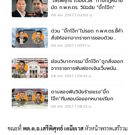
"เสรีพิศุทธ์ เตมียเวส" กางกฎหมาย
มัด ก.พ.ค.ตร. วินิจฉัย "บิ๊กโจ๊ก"
06 ส.ค. 2567 | 02:00 น.
ด่วน “บิ๊กโจ๊ก”ไม่รอด ก.พ.ค.ตร.ชี้คำ
สั่งให้ออกจากราชการชอบด้วย
กฎหมาย
06 ส.ค. 2567 | 05:51 น.
ย้อนวิบากกรรม“บิ๊กโจ๊ก”ถูกสั่งออก
จากราชการพันฟอกเงินเว็บพนัน
ออนไลน์
06 ส.ค. 2567 | 06:43 น.
ดาบสองฟันวินัยร้ายแรง“บิ๊ก
โจ๊ก”ทีมสอบจ่อออกหมายเรียก
06 ส.ค. 2567 | 08:23 น.
ขณะที่
พล.ต.อ.เสรีพิศุทธ์ เตมียเวส
หัวหน้าพรรคเสรีรวม