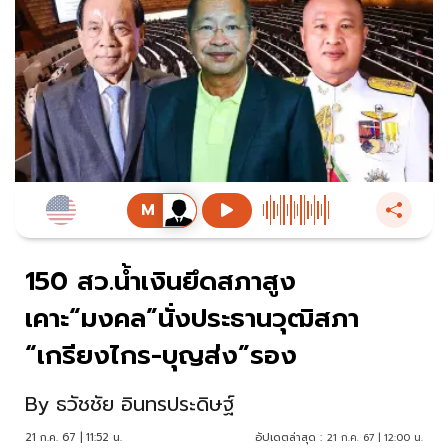
150 สว.น้ำเงินยึดสภาสูง
เคาะ“มงคล”นั่งประธานวุฒิสภา
“เกรียงไกร-บุญส่ง”รอง
By
ธวัชชัย อินทรประดิษฐ์
21 ก.ค. 67 | 11:52 น.
อัปเดตล่าสุด :
21 ก.ค. 67 | 12:00 น.