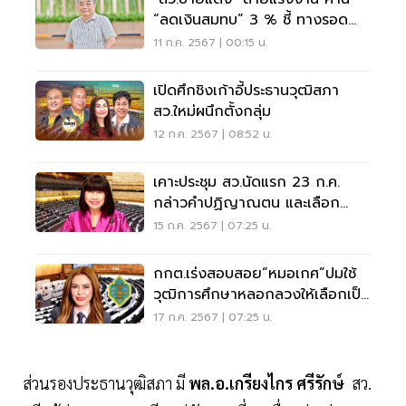
“ลดเงินสมทบ” 3 % ชี้ ทางรอด
กองทุนประกันสังคมล้ม
11 ก.ค. 2567 | 00:15 น.
เปิดศึกชิงเก้าอี้ประธานวุฒิสภา
สว.ใหม่ผนึกตั้งกลุ่ม
12 ก.ค. 2567 | 08:52 น.
เคาะประชุม สว.นัดแรก 23 ก.ค.
กล่าวคำปฏิญาณตน และเลือก
ประธาน-รองประธาน
15 ก.ค. 2567 | 07:25 น.
กกต.เร่งสอบสอย“หมอเกศ”ปมใช้
วุฒิการศึกษาหลอกลวงให้เลือกเป็น
สว.หรือไม่
17 ก.ค. 2567 | 07:25 น.
ส่วนรองประธานวุฒิสภา มี
พล.อ.เกรียงไกร ศรีรักษ์
สว.