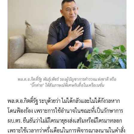
พล.ต.อ.กิตติ์รัฐ พันธุ์เพ็ชร์ รองผู้บัญชาการตำรวจแห่งชาติ หรือ
"บิ๊กต่าย" ให้สัมภาษณ์พิเศษกับสื่อในเครือเนชั่น
พล.ต.อ.กิตติ์รัฐ ระบุด้วยว่า ไม่ได้กลัวและไม่ได้กังวลหาก
โดนฟ้องร้อง เพราะการใช้อำนาจในขณะที่เป็นรักษาการ
ผบ.ตร. ยืนยันว่าไม่มีใครมายุยงส่งเสริมหรือมีใครมาหลอก
เพราะใช้เวลากว่าครึ่งเดือนในการพิจารณาลงนามในคำสั่ง