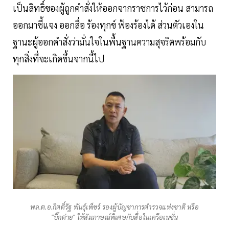
เป็นสิทธิ์ของผู้ถูกคำสั่งให้ออกจากราชการไว้ก่อน สามารถ
ออกมาชี้แจง ออกสื่อ ร้องทุกข์ ฟ้องร้องได้ ส่วนตัวเองใน
ฐานะผู้ออกคำสั่งว่ามั่นใจในพื้นฐานความสุจริตพร้อมกับ
ทุกสิ่งที่จะเกิดขึ้นจากนี้ไป
พล.ต.อ.กิตติ์รัฐ พันธุ์เพ็ชร์ รองผู้บัญชาการตำรวจแห่งชาติ หรือ
"บิ๊กต่าย" ให้สัมภาษณ์พิเศษกับสื่อในเครือเนชั่น