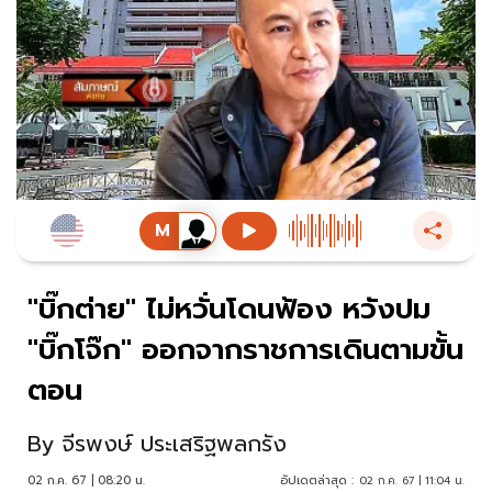
"บิ๊กต่าย" ไม่หวั่นโดนฟ้อง หวังปม
"บิ๊กโจ๊ก" ออกจากราชการเดินตามขั้น
ตอน
By
จีรพงษ์ ประเสริฐพลกรัง
02 ก.ค. 67 | 08:20 น.
อัปเดตล่าสุด :
02 ก.ค. 67 | 11:04 น.