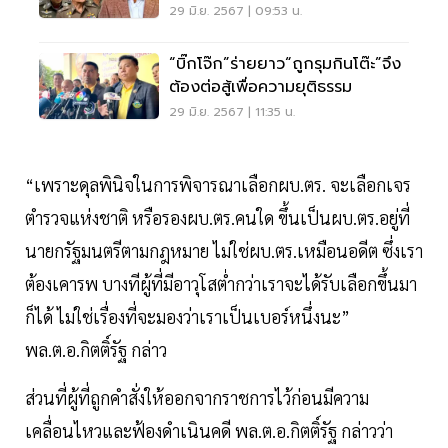
29 มิ.ย. 2567 | 09:53 น.
“บิ๊กโจ๊ก”ร่ายยาว“ถูกรุมกินโต๊ะ”จึง
ต้องต่อสู้เพื่อความยุติธรรม
29 มิ.ย. 2567 | 11:35 น.
“เพราะดุลพินิจในการพิจารณาเลือกผบ.ตร. จะเลือกเจร
ตำรวจแห่งชาติ หรือรองผบ.ตร.คนใด ขึ้นเป็นผบ.ตร.อยู่ที่
นายกรัฐมนตรีตามกฎหมาย ไม่ใช่ผบ.ตร.เหมือนอดีต ซึ่งเรา
ต้องเคารพ บางทีผู้ที่มีอาวุโสต่ำกว่าเราจะได้รับเลือกขึ้นมา
ก็ได้ ไม่ใช่เรื่องที่จะมองว่าเราเป็นเบอร์หนึ่งนะ”
พล.ต.อ.กิตติ์รัฐ กล่าว
ส่วนที่ผู้ที่ถูกคำสั่งให้ออกจากราชการไว้ก่อนมีความ
เคลื่อนไหวและฟ้องดำเนินคดี พล.ต.อ.กิตติ์รัฐ กล่าวว่า