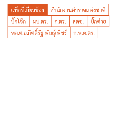
แท็กที่เกี่ยวข้อง
สำนักงานตำรวจแห่งชาติ
บิ๊กโจ๊ก
ผบ.ตร.
ก.ตร.
สตช.
บิ๊กต่าย
พล.ต.อ.กิตติ์รัฐ พันธุ์เพ็ชร์
ก.พ.ค.ตร.