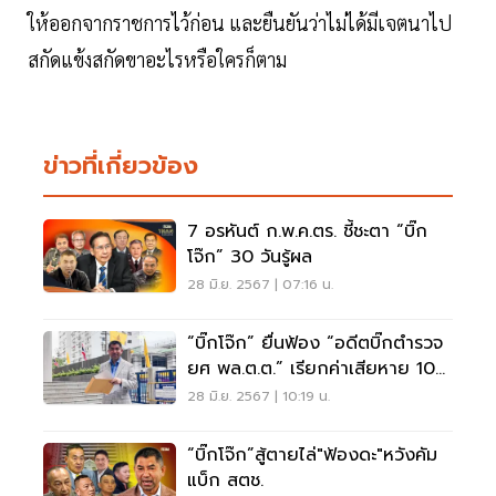
ให้ออกจากราชการไว้ก่อน และยืนยันว่าไม่ได้มีเจตนาไป
สกัดแข้งสกัดขาอะไรหรือใครก็ตาม
ข่าวที่เกี่ยวข้อง
7 อรหันต์ ก.พ.ค.ตร. ชี้ชะตา “บิ๊ก
โจ๊ก” 30 วันรู้ผล
28 มิ.ย. 2567 | 07:16 น.
“บิ๊กโจ๊ก” ยื่นฟ้อง “อดีตบิ๊กตำรวจ
ยศ พล.ต.ต.” เรียกค่าเสียหาย 10
ล้านบาท
28 มิ.ย. 2567 | 10:19 น.
“บิ๊กโจ๊ก”สู้ตายไล่"ฟ้องดะ"หวังคัม
แบ็ก สตช.