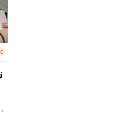
่
 น.