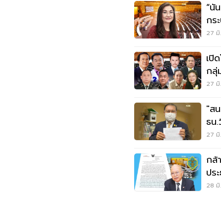
“นัน
กระ
ยื่
27 มิ
เปิ
กลุ
27 มิ
"สน
ธน.
รัฐ
27 มิ
กล้านรง
ประ
โดย
28 มิ