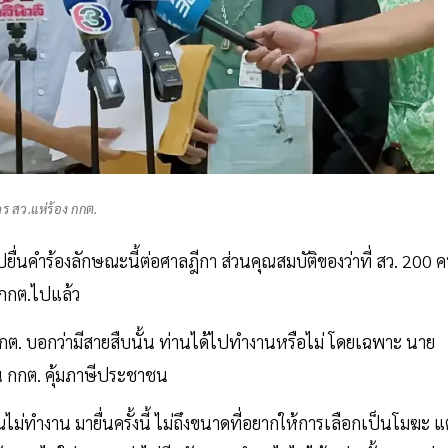
ัคร สว.แห่ร้อง กกต.
นไปยื่นคำร้องลักษณะนี้ต่อศาลฎีกา ส่วนคุณสมบัติของว่าที่ สว. 200 
 กกต.ไปแล้ว
ี่กกต. บอกว่ามีสายสืบนั้น ท่านได้ไปทำงานหรือไม่ โดยเฉพาะ นาย
็น กกต. คุ้มภาษีประชาชน
ณไม่ทำงาน มายื่นครั้งนี้ ไม่ถึงขนาดที่อยากให้การเลือกเป็นโมฆะ แต