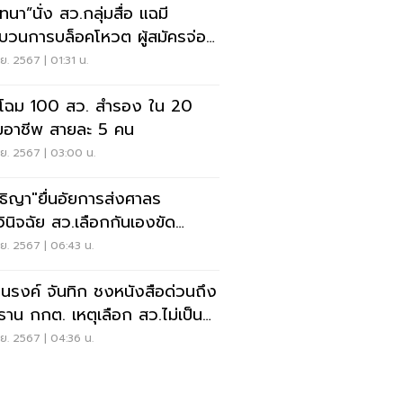
ทนา”นั่ง สว.กลุ่มสื่อ แฉมี
บวนการบล็อคโหวต ผู้สมัครจ่อ
นกกต.สอบ
.ย. 2567 | 01:31 น.
ดโฉม 100 สว. สำรอง ใน 20
่มอาชีพ สายละ 5 คน
.ย. 2567 | 03:00 น.
ธิญา"ยื่นอัยการส่งศาลร
วินิจฉัย สว.เลือกกันเองขัด
ธรรมนูญ-โมฆะ
.ย. 2567 | 06:43 น.
ค์ จันทิก ชงหนังสือด่วนถึง
ธาน กกต. เหตุเลือก สว.ไม่เป็น
สุจริต
.ย. 2567 | 04:36 น.