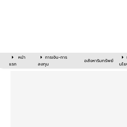
หน้า
การเงิน-การ
อสังหาริมทรัพย์
แรก
ลงทุน
นโย