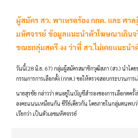
ผู้สมัคร สว. พาเหรดร้อง กกต. และ ศาล
มหัศจรรย์ ข้อมูลแนะนำตัวโฆษณาเกินจริง
ขณะกลุ่มสตรี งง ว่าที่ สว.ไม่เคยแนะนำ
วันนี้(28 มิ.ย. 67) กลุ่มผู้สมัครสมาชิกวุฒิสภา (สว.) นำโด
กรรมการการเลือกตั้ง (กกต.) ขอให้ตรวจสอบกระบวนการเลือ
นายสุรชัย กล่าวว่า ตนอยู่ในบัญชีสำรองของการเลือกตครั้ง
ลงคะแนนเหมือนกัน ซีรีย์เดียวกัน โดยภายในกลุ่มตนพบว่า 
เรียกว่า เป็นตัวเลขมหัศจรรย์