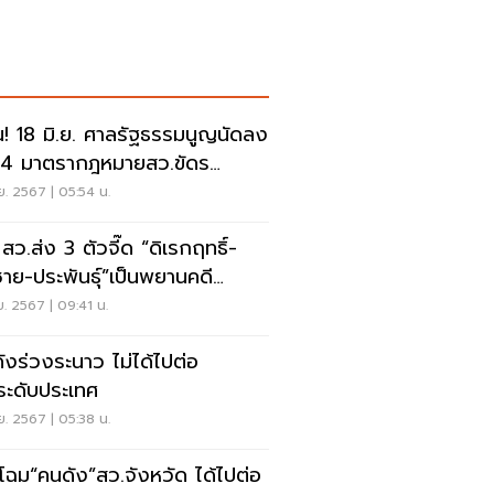
น! 18 มิ.ย. ศาลรัฐธรรมนูญนัดลง
 4 มาตรากฎหมายสว.ขัดร
หรือไม่
.ย. 2567 | 05:54 น.
สว.ส่ง 3 ตัวจี๊ด “ดิเรกฤทธิ์-
าย-ประพันธุ์”เป็นพยานคดี
ดถอนนายกฯ
.ย. 2567 | 09:41 น.
ังร่วงระนาว ไม่ได้ไปต่อ
ระดับประเทศ
.ย. 2567 | 05:38 น.
ดโฉม“คนดัง”สว.จังหวัด ได้ไปต่อ