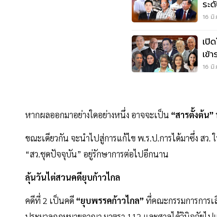
ระด
16 มิ
เปิ
เข้
-นั
16 มิ
หากผลออกมาอย่างใดอย่างหนึ่ง อาจจะเป็น
“สารตั้งต้น”
ขณะเดียวกัน จะนำไปสู่การแก้ไข พ.ร.ป.การได้มาซึ่ง สว
“สว.ชุดปัจจุบัน” อยู่รักษาการต่อไปอีกนาน
ลุ้นวันไต่สวนคดียุบก้าวไกล
คดีที่ 2 เป็นคดี
“ยุบพรรคก้าวไกล”
ที่คณะกรรมการการเลื
ประมวลกฎหมายอาญา มาตรา 112 และศาลได้วินิจฉัยไปแ