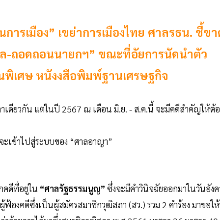
อนการเมือง” เขย่าการเมืองไทย ศาลรธน. ชี้ขา
ไกล-ถอดถอนนายกฯ” ขณะที่อัยการนัดนำตัว
านพิเศษ หนังงสือพิมพ์ฐานเศรษฐกิจ
ลาเดียวกัน แต่ในปี 2567 ณ เดือน มิ.ย. - ส.ค.นี้ จะมีคดีสำคัญให้ต้
ลังจะเข้าไปสู่ระบบของ “ศาลอาญา”
ดีที่อยู่ใน
“ศาลรัฐธรรมนูญ”
ซึ่งจะมีคำวินิจฉัยออกมาในวันอังค
ผู้ฟ้องคดีซึ่งเป็นผู้สมัครสมาชิกวุฒิสภา (สว.) รวม 2 คำร้อง มาขอให้