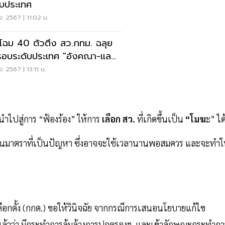
ับประเทศ
.ย. 2567 | 11:02 น.
ดโฉม 40 ตัวตึง สว.กทม. ฉลุย
ารอบระดับประเทศ "อังคณา-แล
นทนา-สมชาย”
.ย. 2567 | 13:11 น.
นำไปสู่การ “ฟ้องร้อง” ให้การ
เลือก สว.
ที่เกิดขึ้นเป็น
“โมฆ
ะ” ได
. ในมาตราที่เป็นปัญหา ซึ่งอาจจะใช้เวลานานพอสมควร และจะทำใ
อกตั้ง (กกต.) ขอให้วินิจฉัย จากกรณีการเสนอนโยบายแก้ไข
ล้วว่า มีกระทำการล้มล้างการปกครองฯ และเข้าลักษณะกระทำกา