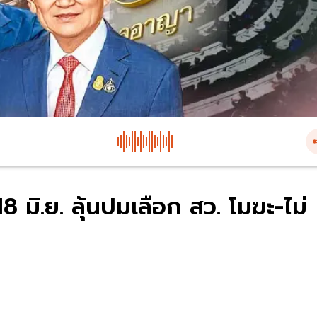
 มิ.ย. ลุ้นปมเลือก สว. โมฆะ-ไม่