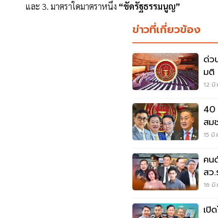
และ 3. มาตราใดมาตราหนึ่ง
“ขัดรัฐธรรมนูญ”
ข่าวที่เกี่ยวข้อง
ด่ว
มติ
ธน.
12 มิ
40 
สมช
ถอ
15 มิ
คนด
สว.
16 มิ
เปิ