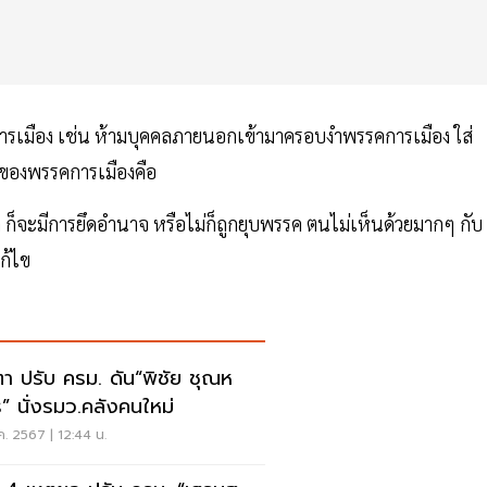
รเมือง เช่น ห้ามบุคคลภายนอกเข้ามาครอบงำพรรคการเมือง ใส่
ที่สำคัญของพรรคการเมืองคือ
ก็จะมีการยึดอำนาจ หรือไม่ก็ถูกยุบพรรค ตนไม่เห็นด้วยมากๆ กับ
แก้ไข
ตา ปรับ ครม. ดัน“พิชัย ชุณห
ร” นั่งรมว.คลังคนใหม่
.ค. 2567 | 12:44 น.