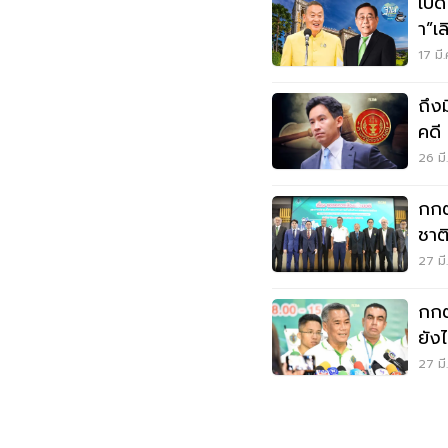
เปิ
า”เ
17 มี
ถึง
คดี
26 มี
กกต
ชาต
27 มี
กกต
ยัง
27 มี