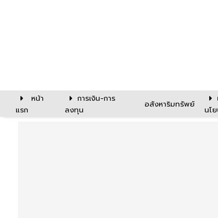
หน้า
การเงิน-การ
อสังหาริมทรัพย์
แรก
ลงทุน
นโย