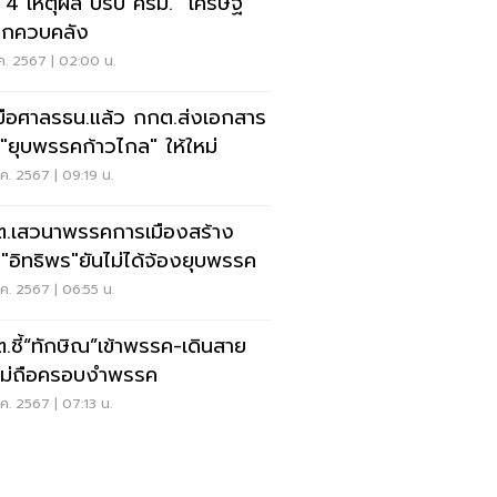
ด 4 เหตุผล ปรับ ครม. “เศรษฐ
ลิกควบคลัง
.ค. 2567 | 02:00 น.
มือศาลรธน.แล้ว กกต.ส่งเอกสาร
 "ยุบพรรคก้าวไกล" ให้ใหม่
.ค. 2567 | 09:19 น.
.เสวนาพรรคการเมืองสร้าง
ิ"อิทธิพร"ยันไม่ได้จ้องยุบพรรค
.ค. 2567 | 06:55 น.
.ชี้“ทักษิณ”เข้าพรรค-เดินสาย
ไม่ถือครอบงำพรรค
.ค. 2567 | 07:13 น.