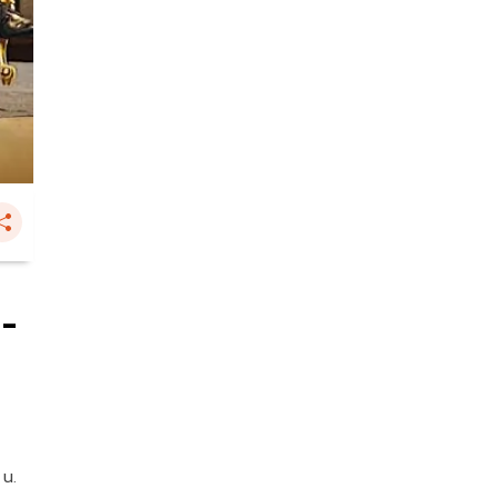
-
 น.