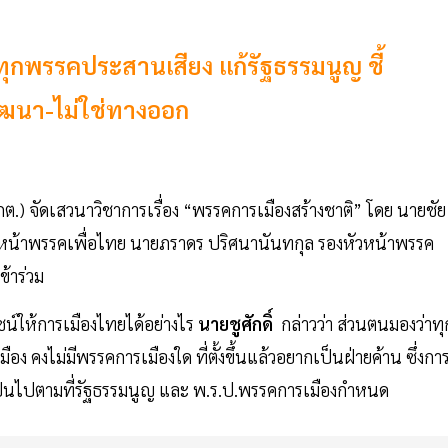
ุกพรรคประสานเสียง แก้รัฐธรรมนูญ ชี้
ฒนา-ไม่ใช่ทางออก
กต.) จัดเสวนาวิชาการเรื่อง “พรรคการเมืองสร้างชาติ” โดย นายชัย
องหัวหน้าพรรคเพื่อไทย นายภราดร ปริศนานันทกุล รองหัวหน้าพรรค
งคุณวุฒิ เข้าร่วม
์ให้การเมืองไทยได้อย่างไร
นายชูศักดิ์
กล่าวว่า ส่วนตนมองว่าทุ
อง คงไม่มีพรรคการเมืองใด ที่ตั้งขึ้นแล้วอยากเป็นฝ่ายค้าน ซึ่งกา
ป็นไปตามที่รัฐธรรมนูญ และ พ.ร.ป.พรรคการเมืองกำหนด