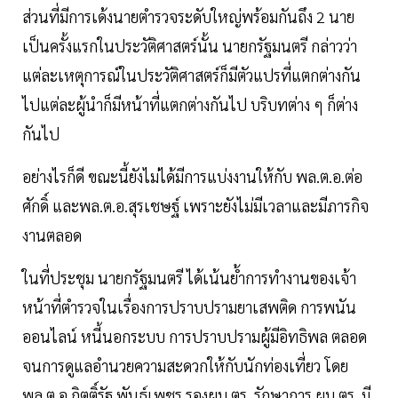
ส่วนที่มีการเด้งนายตำรวจระดับใหญ่พร้อมกันถึง 2 นาย
เป็นครั้งแรกในประวัติศาสตร์นั้น นายกรัฐมนตรี กล่าวว่า
แต่ละเหตุการณ์ในประวัติศาสตร์ก็มีตัวแปรที่แตกต่างกัน
ไปแต่ละผู้นำก็มีหน้าที่แตกต่างกันไป บริบทต่าง ๆ ก็ต่าง
กันไป
อย่างไรก็ดี ขณะนี้ยังไม่ได้มีการแบ่งงานให้กับ พล.ต.อ.ต่อ
ศักดิ์ และพล.ต.อ.สุรเชษฐ์ เพราะยังไม่มีเวลาและมีภารกิจ
งานตลอด
ในที่ประชุม นายกรัฐมนตรี ได้เน้นย้ำการทำงานของเจ้า
หน้าที่ตำรวจในเรื่องการปราบปรามยาเสพติด การพนัน
ออนไลน์ หนี้นอกระบบ การปราบปรามผู้มีอิทธิพล ตลอด
จนการดูแลอำนวยความสะดวกให้กับนักท่องเที่ยว โดย
พล.ต.อ.กิตติ์รัฐ พันธุ์เพชร รองผบ.ตร. รักษาการ ผบ.ตร. มี