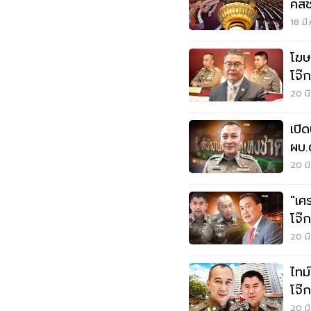
คสช
18 มี
โฆษ
โจ๊
20 มี
เปิ
ผบ.
20 มี
"เศร
โจ๊
20 มี
ไทม์
โจ๊
20 มี