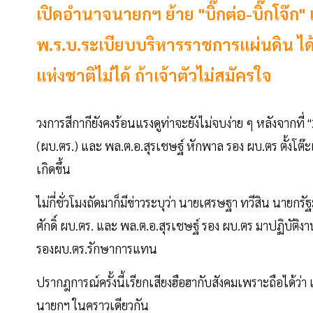
เปิดอำนาจนายกฯ ย้าย "บิ๊กต่อ-บิ๊กโจ๊
พ.ร.บ.ระเบียบบริหารราชการแผ่นดิน ไ
แห่งชาติไม่ได้ ถ้าเจ้าตัวไม่สมัครใจ
วงการสีกากียังคงร้อนแรงดูท่าจะยังไม่จบง่าย ๆ หลังจากที่ "
(ผบ.ตร.) และ พล.ต.อ.สุรเชษฐ์ หักพาล รอง ผบ.ตร ตั้งโต๊
เกิดขึ้น
ไม่กี่ชั่วโมงถัดมาก็มีข่าวระบุว่า นายเศรษฐา ทวีสิน นายกร
ศักดิ์ ผบ.ตร. และ พล.ต.อ.สุรเชษฐ์ รอง ผบ.ตร มาปฏิบัติง
รองผบ.ตร.รักษาการแทน
ปรากฎการณ์ครั้งนี้เรียกเสียงฮือฮากับสังคมเพราะถือได้ว่า 
นายกฯ ในคราวเดียวกัน