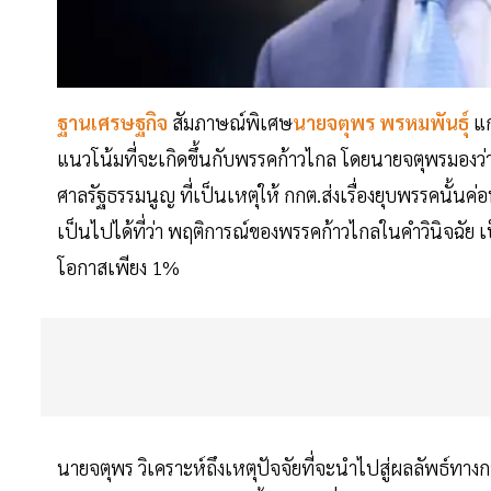
ฐานเศรษฐกิจ
สัมภาษณ์พิเศษ
นายจตุพร พรหมพันธุ์
แก
แนวโน้มที่จะเกิดขึ้นกับพรรคก้าวไกล โดยนายจตุพรมองว
ศาลรัฐธรรมนูญ ที่เป็นเหตุให้ กกต.ส่งเรื่องยุบพรรคนั้น
เป็นไปได้ที่ว่า พฤติการณ์ของพรรคก้าวไกลในคำวินิจฉัย เป็น
โอกาสเพียง 1%
นายจตุพร วิเคราะห์ถึงเหตุปัจจัยที่จะนำไปสู่ผลลัพธ์ทาง