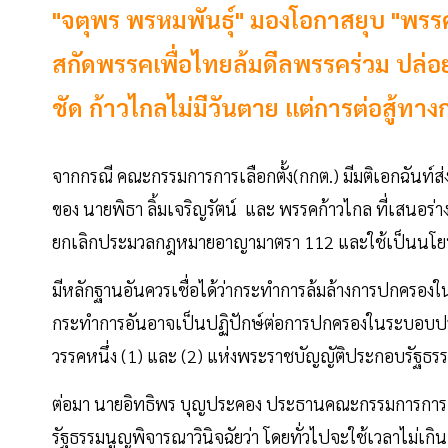
"จตุพร พรหมพันธุ์" มองโอกาสยุบ "พรรค
สกัดพรรคเพื่อไทยล้มดีลพรรคร่วม ปล่อ
ชัด ก้าวไกลไม่มีวันตาย แต่การต่อสู้ทางก
จากกรณี คณะกรรมการการเลือกตั้ง(กกต.) มีมติเอกฉันท์ส
ของ นายพิธา ลิ้มเจริญรัตน์ และ พรรคก้าวไกล ที่เสนอร่าง
ยกเลิกประมวลกฎหมายอาญามาตรา 112 และใช้เป็นนโยบา
มีหลักฐานอันควรเชื่อได้ว่ากระทำการล้มล้างการปกครอ
กระทำการอันอาจเป็นปฏิปักษ์ต่อการปกครองในระบอบปร
วรรคหนึ่ง (1) และ (2) แห่งพระราชบัญญัติประกอบรัฐธร
ต่อมา นายอิทธิพร บุญประคอง ประธานคณะกรรมการการเลือก
รัฐธรรมนูญพิจารณาวินิจฉัยว่า โดยทั่วไปจะใช้เวลาไม่เกิน 