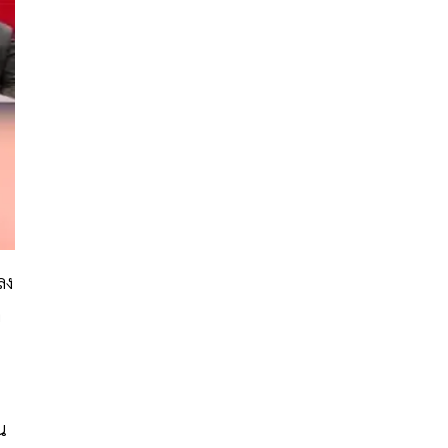
ลง
ค
น