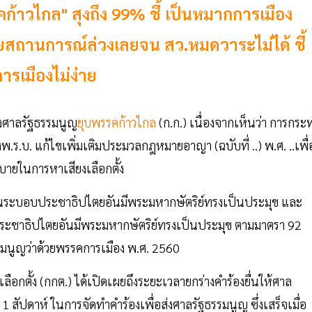
ก้าวไกล" สุงถึง 99% ชี้ เป็นหมากการเมือง
ยสถานการณ์ล่วงเลยจน สว.หมดวาระไม่ได้ ชี้
ารเมืองไม่ง่าย
่งศาลรัฐธรรมนูญ
ยุบพรรคก้าวไกล
(ก.ก.) เนื่องจากเห็นว่า การกระ
พ.ร.บ. แก้ไขเพิ่มเติมประมวลกฎหมายอาญา (ฉบับที่ ..) พ.ศ. ..เพื่
ยในการหาเสียงเลือกตั้ง
งในระบอบประชาธิปไตยอันมีพระมหากษัตริย์ทรงเป็นประมุข และ
ะชาธิปไตยอันมีพระมหากษัตริย์ทรงเป็นประมุข ตามมาตรา 92
รมนูญว่าด้วยพรรคการเมือง พ.ศ. 2560
ตั้ง (กกต.) ได้เปิดเผยถึงระยะเวลายกร่างคำร้องยื่นให้ศาล
1 สัปดาห์ ในการจัดทำคำร้องเพื่อส่งศาลรัฐธรรมนูญ ซึ่งเสร็จเมื่อ