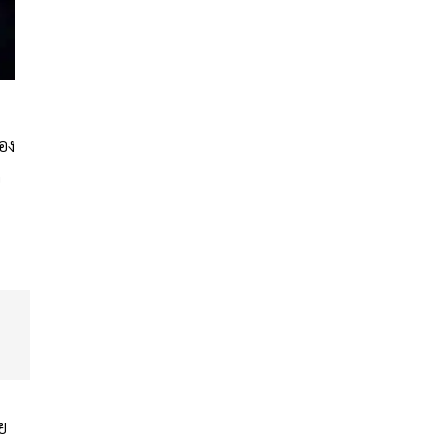
อง
จ
ย