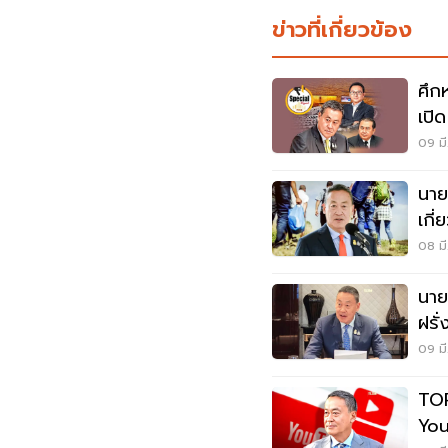
ข่าวที่เกี่ยวข้อง
ศึก
เปิ
09 มี
นาย
เกี
ในต
08 มี
นาย
ฝรั
ลงท
09 มี
TOP
You