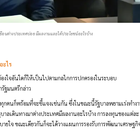
อนต่างประเทศบ่อย มีผลงานและได้ประโยชน์อะไรบ้าง
์อะไร
เรื่องข้องใจอันใดก็ให้เป็นไปตามกลไกการปกครองในระบอบ
รัฐมนตรีกล่าว
นตรีทุกคนก็พร้อมที่จะชี้แจงเช่นกัน ซึ่งในขณะนี้รัฐบาลพยามเร่งทำง
่รัฐบาลเดินทางมาต่างประเทศมีผลงานอะไรบ้าง การลงทุนของแต่ละ
้สบายใจ ขณะเดียวกันก็จะได้วางแผนการรองรับการพัฒนาเศรษฐกิ