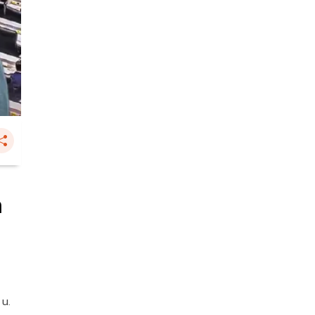
ก
 น.