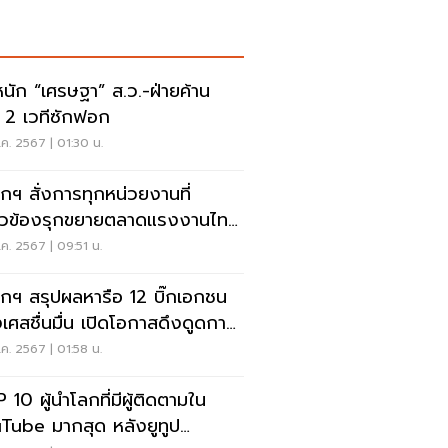
หนัก “เศรษฐา” ส.ว.-ฝ่ายค้าน
ด 2 เวทีซักฟอก
.ค. 2567 | 01:30 น.
กฯ สั่งการทุกหน่วยงานที่
่ยวข้องรุกขยายตลาดแรงงานไทย
่างประเทศ
.ค. 2567 | 09:51 น.
กฯ สรุปผลหารือ 12 บิ๊กเอกชน
่งเศสชื่นมื่น เปิดโอกาสดึงดูดการ
ุนใหม่
.ค. 2567 | 01:58 น.
 10 ผู้นำโลกที่มีผู้ติดตามใน
Tube มากสุด หลังยูทูป