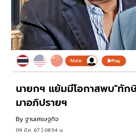
Play
นายกฯ แย้มมีโอกาสพบ"ทักษิณ
มาอภิปรายฯ
By
ฐานเศรษฐกิจ
09 มี.ค. 67 | 08:54 น.