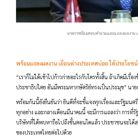
นายกฯพร้อมตอบคำถามและแถลงผลงาน เยื
พร้อมแถลงผลงาน เยือนต่างประเทศบ่อย ได้ประโยชน
“เราก็ไม่ได้เข้าไปก้าวก่ายอะไรกับใครทั้งสิ้น ถ้าเกิดมี
ประชาธิปไตย อันมีพระมหากษัตริย์ทรงเป็นประมุข” นายก
พร้อมกันนี้ยังยืนยันว่า ยินดีที่จะชี้แจงทุกเรื่องและรัฐม
ทุกอย่าง และกลางเดือนมีนาคมนี้ จะมีการแถลงว่า การที
บริษัทที่ได้พบหารือไปถึงขั้นตอนใดแล้ว ประชาชนจะได
ของประเทศไทยต่อไปด้วย