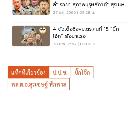
ลี่" รอย" สุภาพบุรุษสีกากี" สุรเชษฐ์
โจ๊ก รอได้
27 ธ.ค. 2566 | 08:28 น.
4 ตัวเต็งชิงผบ.ตร.คนที่ 15 “บิ๊ก
โจ๊ก” ยังมาแรง
28 ก.พ. 2567 | 02:00 น.
แท็กที่เกี่ยวข้อง
ป.ป.ช.
บิ๊กโจ๊ก
พล.ต.อ.สุรเชษฐ์ หักพาล