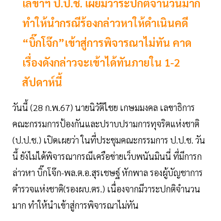
เลขาฯ ป.ป.ช. เผยมีวาระปกติจำนวนมาก
ทำให้นำกรณีร้องกล่าวหาให้ดำเนินคดี
“บิ๊กโจ๊ก”เข้าสู่การพิจารณาไม่ทัน คาด
เรื่องดังกล่าวจะเข้าได้ทันภายใน 1-2
สัปดาห์นี้
วันนี้ (28 ก.พ.67) นายนิวัติไชย เกษมมงคล เลขาธิการ
คณะกรรมการป้องกันและปราบปรามการทุจริตแห่งชาติ
(ป.ป.ช.) เปิดเผยว่า ในที่ประชุมคณะกรรมการ ป.ป.ช. วัน
นี้ ยังไม่ได้พิจารณากรณีเครือข่ายเว็บพนันมินนี่ ที่มีการก
ล่าวหา บิ๊กโจ๊ก-พล.ต.อ.สุรเชษฐ์ หักพาล รองผู้บัญชาการ
ตำรวจแห่งชาติ(รองผบ.ตร.) เนื่องจากมีวาระปกติจำนวน
มาก ทำให้นำเข้าสู่การพิจารณาไม่ทัน