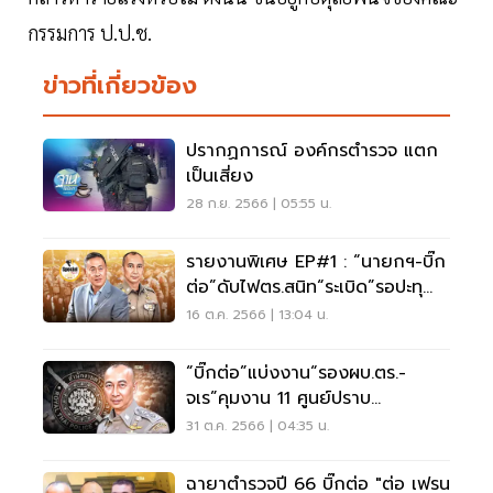
กรรมการ ป.ป.ช.
ข่าวที่เกี่ยวข้อง
ปรากฏการณ์ องค์กรตำรวจ แตก
เป็นเสี่ยง
28 ก.ย. 2566 | 05:55 น.
รายงานพิเศษ EP#1 : “นายกฯ-บิ๊ก
ต่อ”ดับไฟตร.สนิท“ระเบิด”รอปะทุ
หนักรอบหน้า!
16 ต.ค. 2566 | 13:04 น.
“บิ๊กต่อ”แบ่งงาน“รองผบ.ตร.-
จเร”คุมงาน 11 ศูนย์ปราบ
อาชญากรรมพิเศษ
31 ต.ค. 2566 | 04:35 น.
ฉายาตำรวจปี 66 บิ๊กต่อ "ต่อ เฟรน