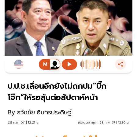
ป.ป.ช.เลื่อนอีกยังไม่ถกปม“บิ๊ก
โจ๊ก”ให้รอลุ้นต่อสัปดาห์หน้า
By
ธวัชชัย อินทรประดิษฐ์
28 ก.พ. 67 | 12:21 น.
อัปเดตล่าสุด :
28 ก.พ. 67 | 12:30 น.