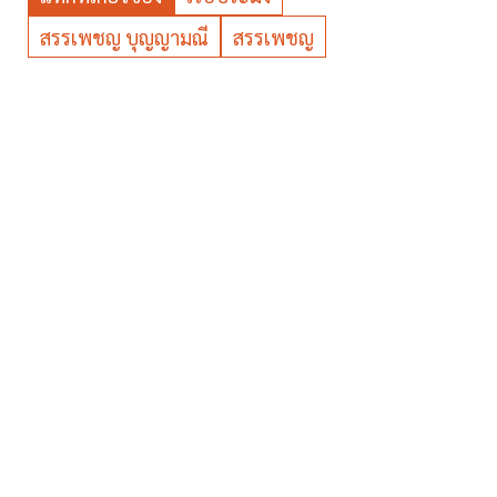
สรรเพชญ บุญญามณี
สรรเพชญ