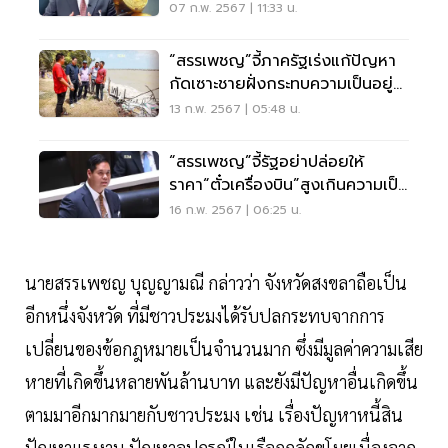
ความจริงกับประชาชน
07 ก.พ. 2567 | 11:33 น.
“สรรเพชญ”จี้ภาครัฐเร่งแก้ปัญหา
กัดเซาะชายฝั่งกระทบความเป็นอยู่
ประชาชน
13 ก.พ. 2567 | 05:48 น.
“สรรเพชญ”จี้รัฐอย่าปล่อยให้
ราคา“ตั๋วเครื่องบิน”สูงเกินความเป็น
จริง
16 ก.พ. 2567 | 06:25 น.
นายสรรเพชญ บุญญามณี กล่าวว่า จังหวัดสงขลาถือเป็น
อีกหนึ่งจังหวัด ที่มีชาวประมงได้รับปลกระทบจากการ
เปลี่ยนของข้อกฎหมายเป็นจำนวนมาก ซึ่งมีมูลค่าความเสีย
หายที่เกิดขึ้นหลายพันล้านบาท และยังมีปัญหาอื่นเกิดขึ้น
ตามมาอีกมากมายกับชาวประมง เช่น เรื่องปัญหาหนี้สิน
ปัญหาแรงงาน ปัญหาอุปกรณ์ในเรือถูกลักขโมยเนื่องจาก