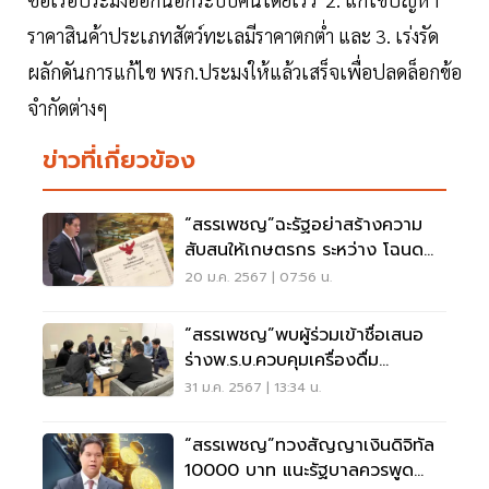
ราคาสินค้าประเภทสัตว์ทะเลมีราคาตกต่ำ และ 3. เร่งรัด
ผลักดันการแก้ไข พรก.ประมงให้แล้วเสร็จเพื่อปลดล็อกข้อ
จำกัดต่างๆ
ข่าวที่เกี่ยวข้อง
“สรรเพชญ”ฉะรัฐอย่าสร้างความ
สับสนให้เกษตรกร ระหว่าง โฉนด
ที่ดิน กับ โฉนด สปก.
20 ม.ค. 2567 | 07:56 น.
“สรรเพชญ”พบผู้ร่วมเข้าชื่อเสนอ
ร่างพ.ร.บ.ควบคุมเครื่องดื่ม
แอลกอฮอล์
31 ม.ค. 2567 | 13:34 น.
“สรรเพชญ”ทวงสัญญาเงินดิจิทัล
10000 บาท แนะรัฐบาลควรพูด